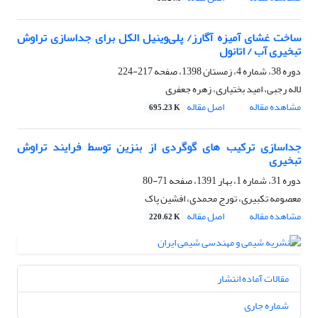
ساخت غشای آمیزه آگارز/ پلی‌وینیل الکل برای جداسازی تراوش
تبخیری آب / اتانول
دوره 38، شماره 4، زمستان 1398، صفحه
217-224
لاله رجبی، امید بختیاری، زهره جعفری
مشاهده مقاله
اصل مقاله
695.23 K
جداسازی ترکیب های گوگردی از بنزین توسط فرایند تراوش
تبخیری
دوره 31، شماره 1، بهار 1391، صفحه
71-80
معصومه تکبیری، تورج محمدی، افشین پاک
مشاهده مقاله
اصل مقاله
220.62 K
مقالات آماده انتشار
شماره جاری