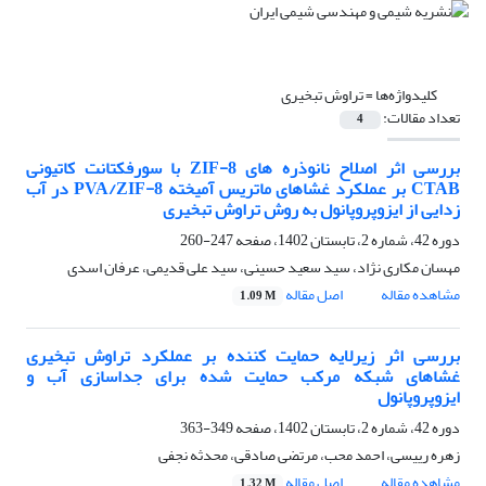
کلیدواژه‌ها =
تراوش تبخیری
تعداد مقالات:
4
بررسی اثر اصلاح نانوذره های ZIF-8 با سورفکتانت کاتیونی
CTAB بر عملکرد غشاهای ماتریس آمیخته PVA/ZIF-8 در آب
زدایی از ایزوپروپانول به روش تراوش تبخیری
دوره 42، شماره 2، تابستان 1402، صفحه
247-260
مهسان مکاری نژاد، سید سعید حسینی، سید علی قدیمی، عرفان اسدی
مشاهده مقاله
اصل مقاله
1.09 M
بررسی اثر زیرلایه حمایت کننده بر عملکرد تراوش تبخیری
غشاهای شبکه مرکب حمایت شده برای جداسازی آب و
ایزوپروپانول
دوره 42، شماره 2، تابستان 1402، صفحه
349-363
زهره رییسی، احمد محب، مرتضی صادقی، محدثه نجفی
مشاهده مقاله
اصل مقاله
1.32 M