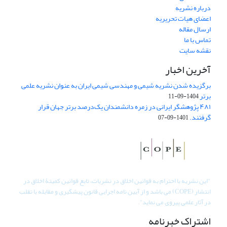
درباره نشریه
اعضای هیات تحریریه
ارسال مقاله
تماس با ما
نقشه سایت
آخرین اخبار
برگزیده شدن نشریه شیمی و مهندسی شیمی ایران به عنوان نشریه علمی
برتر
1404-09-11
۴۸۱ پژوهشگر ایرانی در زمره دانشمندان یک‌درصد برتر جهان قرار
گرفتند.
1401-09-07
"
این نشریه با احترام به قوانین اخلاق در نشریات، تابع قوانین کمیتۀ اخلاق در
انتشار (COPE) می باشد و از آیین نامه اجرایی قانون پیشگیری و مقابله با تقلب
در آثار علمی پیروی می نماید".
اشتراک خبرنامه