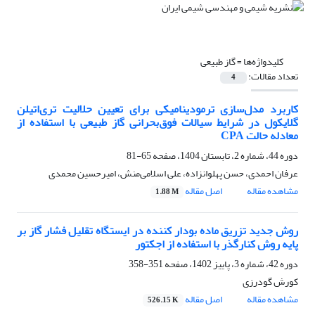
کلیدواژه‌ها =
گاز طبیعی
تعداد مقالات:
4
کاربرد مدل‌سازی ترمودینامیکی برای تعیین حلالیت تری‌اتیلن
گلایکول در شرایط سیالات فوق‌بحرانی گاز طبیعی با استفاده از
معادله حالت CPA
دوره 44، شماره 2، تابستان 1404، صفحه
65-81
عرفان احمدی، حسن پهلوانزاده، علی اسلامی‌منش، امیرحسین محمدی
مشاهده مقاله
اصل مقاله
1.88 M
روش جدید تزریق ماده بودار کننده در ایستگاه تقلیل فشار گاز بر
پایه روش کنارگذر با استفاده از اجکتور
دوره 42، شماره 3، پاییز 1402، صفحه
351-358
کورش گودرزی
مشاهده مقاله
اصل مقاله
526.15 K