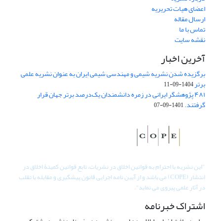
اعضای هیات تحریریه
ارسال مقاله
تماس با ما
نقشه سایت
آخرین اخبار
برگزیده شدن نشریه شیمی و مهندسی شیمی ایران به عنوان نشریه علمی
برتر
1404-09-11
۴۸۱ پژوهشگر ایرانی در زمره دانشمندان یک‌درصد برتر جهان قرار
گرفتند.
1401-09-07
"
این نشریه با احترام به قوانین اخلاق در نشریات، تابع قوانین کمیتۀ اخلاق در
انتشار (COPE) می باشد و از آیین نامه اجرایی قانون پیشگیری و مقابله با تقلب
در آثار علمی پیروی می نماید".
اشتراک خبرنامه