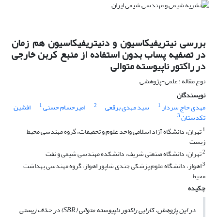
بررسی نیتریفیکاسیون و دنیتریفیکاسیون هم زمان
در تصفیه پساب بدون استفاده از منبع کربن خارجی
در راکتور ناپیوسته متوالی
نوع مقاله : علمی-پژوهشی
نویسندگان
1
2
1
مهدی حاج سردار
سید مهدی برقعی
امیرحسام حسنی
افشین
3
تکدستان
1
تهران، دانشگاه آزاد اسلامی واحد علوم و تحقیقات، گروه مهندسی محیط
زیست
2
تهران، دانشگاه صنعتی شریف، دانشکده مهندسی شیمی و نفت
3
اهواز، دانشگاه علوم پزشکی جندی شاپور اهواز، گروه مهندسی بهداشت
محیط
چکیده
در این پژوهش، کارایی راکتور ناپیوسته متوالی
(SBR)
در حذف زیستی