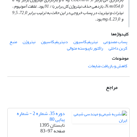
/
054
N/m
0، بازدهی حذف نیتروژن کل برابر با % 91 بود. غلظت آمونیوم ،
/
نیترات و نیتریت در پساب خروجی در این حالت به ترتیب برابر 72
0، 9
5
/
/
و
0 بود.
23
mg/L
/
کلیدواژه‌ها
پساب مصنوعی
نیتریفیکاسیون
دنیتریفیکاسیون
نیتروژن
منبع
کربن داخلی
راکتور ناپیوسته متوالی
موضوعات
کاهش و بازیافت ضایعات
مراجع
دوره 35، شماره 2 - شماره
پیاپی 80
تابستان 1395
صفحه
83-97