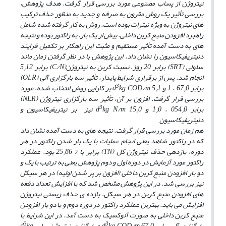
نیتروژن از پساب مصنوعی مورد بررسی قرار گرفت. هدف پژوهش،
بررسی تأثیر یک روش مقرون به صرفه و جدید به منظور حذف ترکیب‌
های نیتروژن به ویژه
نیترات بوده است. روش به کار گرفته شده شامل
راهبرد افزودن منبع کربن داخلی، بیش از یک بار، به راکتور بوده و نتیجه‌
های
به دست آمده تأثیر مستقیم و مثبت این راهکار بر تکمیل فرایند
دنیتریفیکاسیون را نشان داد. این پژوهش با در نظر گرفتن
زمان ماند
سلولی
(SRT)
برابر 20 روز، نسبت کربن به نیتروژن
(C/N)
برابر 5
12
/
انجام شد. پس از برقراری شرایط پایدار، تأثیر
سه بارگزاری آلی
(OLR)
3
برابر 67
0 ، 1 و
5
kg COD/m
d
1 بر کارایی روش انتخاب شده، مورد
/
/
بررسی قرار گرفت. افزون بر آن، تأثیر سه بارگزاری نیتروژن
(NLR)
3
برابر 054
0 ، 1
0 و
15
kg N/m
d
0 نیز بر نیتریفیکاسیون و
/
/
/
دنیتریفیکاسیون
هم زمان مورد بررسی قرار گرفت. نتیجه‌ های به دست آمده نشان داد
که در راکتور شاهد یعنی انجام عملیات با یک بار شدن راکتور در هر
دوره، بازدهی حذف نیتروژن کل
(TN)
برابر با % 25
86 بود. عملکرد
/
راکتور مورد آزمایش در دوره اول و دوم پژوهش یعنی به ترتیب با یک و
دو بار افزودن منبع کربن داخلی (افزون بر پر شدن اولیه) در هر سیکل
نیز بررسی شد. در این پژوهش مشخص شد که با افزایش تعداد دفعه‌
های افزودن منبع کربن در هر سیکل، بازده ی حذف زیستی نیتروژن
افزایش می ‌باید. بهترین عملکرد راکتور در دوره دوم و با دو بار افزودن
منبع کربن داخلی به صورت آنوکسیک به دست آمد. در این
شرایط با
3
3
بارگزاری آلی برابر
0 و بارگزاری نیتروژن برابر
67
kg COD/m
d
kg
d