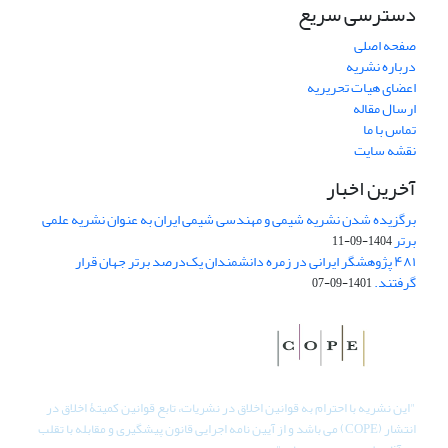
دسترسی سریع
صفحه اصلی
درباره نشریه
اعضای هیات تحریریه
ارسال مقاله
تماس با ما
نقشه سایت
آخرین اخبار
برگزیده شدن نشریه شیمی و مهندسی شیمی ایران به عنوان نشریه علمی
برتر
1404-09-11
۴۸۱ پژوهشگر ایرانی در زمره دانشمندان یک‌درصد برتر جهان قرار
گرفتند.
1401-09-07
"
این نشریه با احترام به قوانین اخلاق در نشریات، تابع قوانین کمیتۀ اخلاق در
انتشار (COPE) می باشد و از آیین نامه اجرایی قانون پیشگیری و مقابله با تقلب