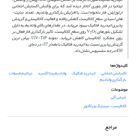
تیتانیا در فاز بلوری آناتاز دیده شد که برای واکنش اکسایش انتخابی
ارتوزایلن، فاز دلخواه است. با افزایش بارگذاری وانادیم ، تعداد سایت­
های اسیدی سطح کاتالیست کاهش یافته و فعالیت کاتالیستی و گزینش
پذیری انیدرید فتالیک بهبود می‌یابد. در مقدارهای بالای وانادیم به دلیل
تشکیل بلورهای
O
V
روی سطح کاتالیست، تاثیر بارگذاری فاز فعال بر
2
5
روی عملکرد کاتالیستی کاهش می‌یابد. نمونه
15V-TiP
بیش ­ترین
گزینش پذیری نسبت به انیدرید فتالیک با مقدار 37% در دمای
450 درجه سلسیوس نشان داد.
کلیدواژه‌ها
اکسایش انتخابی
انیدرید فتالیک
وانادیم پنتا اکسید
تیتانیم فسفات
بارگذاری وانادیم
موضوعات
شیمی آلی
کاتالیست، سینتیک و راکتور
مراجع