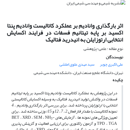
اثر بارگذاری وانادیم بر عملکرد کاتالیست وانادیم پنتا
اکسید بر پایه تیتانیم فسفات در فرایند اکسایش
انتخابی ارتوزایلن به انیدرید فتالیک
نوع مقاله : علمی-پژوهشی
نویسندگان
علی اکبری چوبر
سید مهدی علوی املشی
تهران،دانشگاه علم و صنعت ایران، دانشکده مهندسی شیمی
چکیده
در این پژوهش به عملکرد کاتالیست وانادیم پنتا اکسید بر پایه تیتانیم
فسفات در واکنش تولید انیدرید فتالیک
به وسیله اکسایش کاتالیستی
انتخابی با ارتوزایلن پرداخته شد. برای بررسی اثر بارگذاری وانادیم ، 4
نمونه کاتالیست با مقدار فاز فعال 2 ، 7 ، 12 و 15% وزنی ساخته شد . برای
تعیین ویژگی­ های نمونه­ ها ، آزمایش های
-
NH
،
SEM
،
XRD
،
BET
3
TGA
،
TPD
و آزمون راکتوری برای ارزیابی فعالیت و گزینش پذیری
انیدرید فتالیک صورت گرفت. بر اساس الگوهای
XRD
پیش از واکنش ،