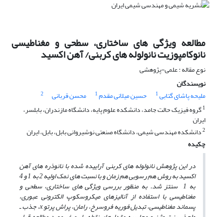
مطالعه ویژگی های ساختاری، سطحی و مغناطیسی
نانوکامپوزیت نانولوله های کربنی/ آهن اکسید
نوع مقاله : علمی-پژوهشی
نویسندگان
2
1
1
ملیحه پاشای گتابی
حسین میلانی مقدم
محسن قربانی
1
گروه فیزیک حالت جامد، دانشکده علوم پایه، دانشگاه مازندران، بابلسر،
ایران
2
دانشکده مهندسی شیمی، دانشگاه صنعتی نوشیروانی بابل، بابل، ایران
چکیده
در این پژوهش نانولوله­ های کربنی آراییده شده با نانوذره­ های آهن
اکسید به روش هم رسوبی هم ­زمان و با نسبت ­های نمک اولیه 2 به 1 و 4
به 1 سنتز شد. به منظور بررسی ویژگی­ های ساختاری، سطحی و
مغناطیسی با استفاده از آنالیزهای میکروسکوپ الکترونی عبوری،
پسماند مغناطیسی، تبدیل فوریه فروسرخ، رامان، پراش پرتو x، جذب ـ
واجذب نیتروژن و محاسبه مقدارهای نقطه بار صفر مورد مطالعه قرار