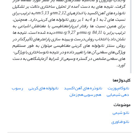
گرفت. نتیجه­ های به دست آمده از تحلیل ساختاری دلالت بر تشکیل
نانوذره های آهن اکسید با اندازه­های nm 2
12 و nm 5
13 به ترتیب برای
/
/
نسبت­ های 2 به 1 و 4 به 1 بر روی نانولوله­ های کربنی دارد. همچنین،
برای همین نسبت ها رفتار ابرپارامغناطیسی با مغناطش اشباعی به
ترتیب برابر با emu/g 84
11 و emu/g 9
27 دیده شده است. نتیجه­ ها
/
/
نشان داد با انتخاب روش درست و بهینه سازی پارامترهای تأثیرگذار در
روش سنتز نانولوله­ های کربنی مغناطیسی می­توان به طور مستقیم
ویژگی­ های سطحی آن ­ها را تغییر داده و در نتیجه نانوساختاری با ویژگی­
های سطحی مشخص در گستره وسیعی از شرایط آزمایشگاهی به ­دست
آورد.
کلیدواژه‌ها
نانوکامپوزیت
نانوذره های آهن اکسید
نانولوله های کربنی
رسوب
دهی شیمیایی
هم رسوبی هم زمان
موضوعات
نانو شیمی
نانو فناوری