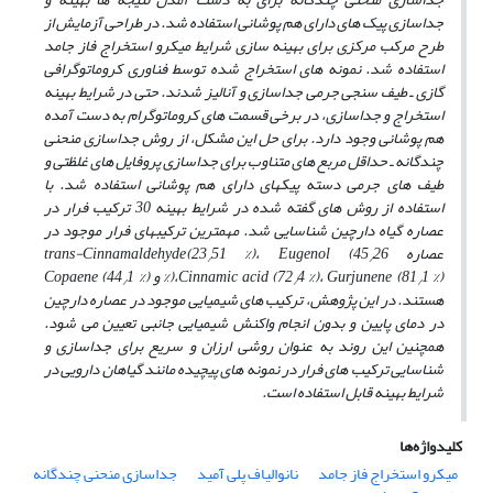
جداسازی پیک­ های دارای هم پوشانی استفاده شد. در طراحی آزمایش از
طرح مرکب مرکزی برای بهینه­ سازی شرایط میکرو استخراج فاز جامد
استفاده شد. نمونه­ های استخراج شده توسط فناوری کروماتوگرافی
گازی ـ طیف سنجی جرمی جداسازی و آنالیز شدند. حتی در شرایط بهینه
استخراج و جداسازی، در برخی قسمت­ های کروماتوگرام به دست آمده
هم پوشانی وجود دارد. برای حل این مشکل، از روش جداسازی منحنی
چندگانه ـ حداقل مربع ­های متناوب برای جداسازی پروفایل ­های غلظتی و
طیف­ های جرمی دسته پیک­های دارای هم پوشانی استفاده شد. با
استفاده از روش ­های گفته شده در شرایط بهینه 30 ترکیب فرار در
عصاره گیاه دارچین شناسایی شد. مهمترین ترکیب­های فرار موجود در
عصاره
26
(45
Eugenol
51 %)،
(23
trans-Cinnamaldehyde
/
/
1 %) و
(81
Gurjunene
4 %)،
(72
Cinnamic acid
%)،
1 %)
(44
Copaene
/
/
/
هستند. در این پژوهش، ترکیب­ های
شیمیایی موجود در عصاره دارچین
در دمای پایین و بدون انجام واکنش شیمیایی جانبی تعیین می­ شود.
همچنین این روند به­ عنوان روشی ارزان و سریع برای جداسازی و
شناسایی ترکیب­ های فرار در نمونه­ های پیچیده مانند گیاهان دارویی در
شرایط بهینه قابل استفاده است.
کلیدواژه‌ها
میکرو استخراج فاز جامد
نانوالیاف پلی آمید
جداسازی منحنی چندگانه