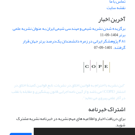
تماس با ما
نقشه سایت
آخرین اخبار
برگزیده شدن نشریه شیمی و مهندسی شیمی ایران به عنوان نشریه علمی
برتر
1404-09-11
۴۸۱ پژوهشگر ایرانی در زمره دانشمندان یک‌درصد برتر جهان قرار
گرفتند.
1401-09-07
"
این نشریه با احترام به قوانین اخلاق در نشریات، تابع قوانین کمیتۀ اخلاق در
انتشار (COPE) می باشد و از آیین نامه اجرایی قانون پیشگیری و مقابله با تقلب
در آثار علمی پیروی می نماید".
اشتراک خبرنامه
برای دریافت اخبار و اطلاعیه های مهم نشریه در خبرنامه نشریه مشترک
شوید.