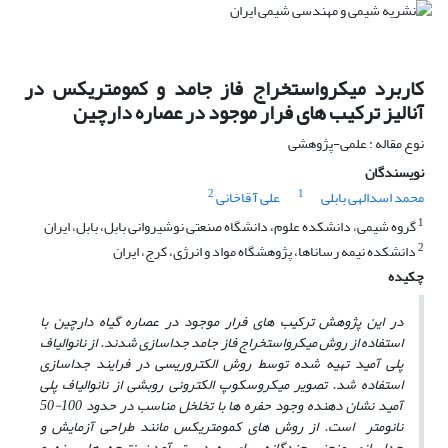
کاربرد میکرواستخراج فاز جامد و کمومتریکس در
آنالیز ترکیب های فرار موجود در عصاره دارچین
نوع مقاله : علمی-پژوهشی
نویسندگان
2
1
محمد اسدالهی بابلی
علی آ قاخانی
1
گروه شیمی، دانشکده علوم، دانشگاه صنعتی نوشیروانی بابل، بابل، ایران
2
دانشکده نیمه رساناها، پژوهشگاه مواد و انرژی، کرج، ایران
چکیده
در این پژوهش ترکیب­ های فرار موجود در عصاره گیاه دارچین با
استفاده از روش میکرواستخراج
فاز جامد جداسازی شدند. از نانوالیاف
پلی آمید تهیه شده توسط روش الکتروریسی در فرایند جداسازی
استفاده شد
. تصویر میکروسکوپ الکترونی روبشی از نانوالیاف پلی
آمید نشان دهنده وجود حفره ­ها با تخلخل مناسب در حدود 100-50
نانومتر است. از روش ­های کمومتریکس مانند طراحی آزمایش و
جداسازی منحنی چندگانه برای به دست آمدن نتیجه­ ها بهینه و