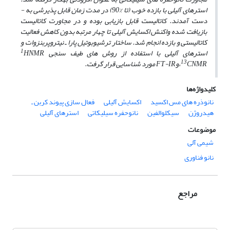
استرهای آلیلی با بازده خوب (تا %90) در مدت زمان قابل پذیرشی به ­
دست آمدند.
کاتالیست
قابل بازیابی بوده و در مجاورت
کاتالیست
بازیافت شده واکنش اکسایش آلیلی تا چهار مرتبه بدون کاهش فعالیت
کاتالیستی و بازده انجام شد.
ساختار
ترشیوبوتیل پارا ـ نیتروپربنزوات و
1
استرهای آلیلی
با استفاده از روش ­های طیف­ سنجی
HNMR
13
CNMR
،
و
FT-IR
مورد شناسایی قرار گرفت.
کلیدواژه‌ها
نانوذره های مس اکسید
اکسایش آلیلی
فعال سازی پیوند کربن ـ
هیدروژن
سیکلوالفین
نانوحفره سیلیکاتی
استرهای آلیلی
موضوعات
شیمی آلی
نانو فناوری
مراجع