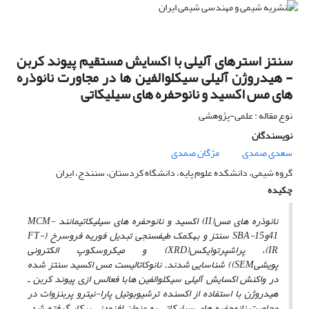
سنتز استرهای آلیلی با اکسایش مستقیم پیوند کربن
- هیدروژن آلیلی سیکلوالفین ها در مجاورت نانوذره
های مس اکسید و نانوحفره های سیلیکاتی
نوع مقاله : علمی-پژوهشی
نویسندگان
سعدی صمدی
مژگان صمدی
گروه شیمی، دانشکده علوم پایه، دانشگاه کردستان، سنندج، ایران
چکیده
نانوذره ­های مس
(II)
اکسید و نانوحفره­ های سی
ل
یکاتی
مانند
MCM-
41
و
SBA-15
سنتز و به­کمک
طیف­
سنجی
تبدیل ­فوریه­ فروسرخ (
FT-
IR)
،
پراش
پرتو
ایکس(
XRD
) و
میکروسکوپ الکترونی
پویشی
SEM)
)
شناسایی
شدند
.
نانوکاتالیست
مس اکسید سنتز شده
در واکنش اکسایش آلیلی سیکلوالفین­ ها
با فعال­س ازی پیوند کربن ـ
هیدروژن
با استفاده از
اکسنده ترشیوبوتیل پارا-نیترو پربنزوات در
مجاورت
نانوحفره ­های سی
ل
یکاتی به­ عنوان افزودنی به
کار گرفته شد.