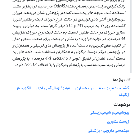
رانگ گوتای مرتبه چهارم اصلاح یافته (Ode45) در محیط نرم افزار متلب
استفاده شد. نتیجه­ های به دست آمده از پژوهش نشان می دهد میزان
مونوکلونال
آنتی بادی تولیدی در حالت نرخ خوراک ثابت و متغیر (دوره
کشت ده روزه) به ترتیب 233 و 314 میلی گرم است به عبارتی بهینه
سازی خوراک در حالت متغیر نسبت به حالت ثابت نرخ خوراک افزایشِ
34 درصدی در تولید فراورده را نشان می‌دهد. برای صحت سنجی مدل
از نتیجه­ های تجربی به دست آمده از پژوهش ­های ترمبلی و همکاران و
در پژوهش دیگر نوسط میگوئل و همکاران استفاده شد. داده­ های به
دست آمده نشان از تطابق خوبی
( با اختلاف 4/1 درصد) با پژوهش
ترمبلی و به نسبت مناسب با پژوهش میگوئل (با اختلاف 2/13 %) دارد.
کلیدواژه‌ها
کشت نیمه پیوسته
بهینه‌سازی
مونوکلونال‌آنتی‌بادی
الگوریتم
ژنتیک
موضوعات
بیوشیمی و شیمی زیستی
زیست فناوری
مهندسی دارویی / پزشکی