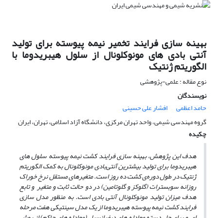
بهینه سازی فرایند تخمیر نیمه پیوسته برای تولید
آنتی بادی های مونوکلونال از سلول هیبریدوما با
الگوریتم ژنتیک
نوع مقاله : علمی-پژوهشی
نویسندگان
حامد اعظمی
افشار علی حسینی
گروه مهندسی شیمی، واحد تهران مرکزی، دانشگاه آزاد اسلامی، تهران، ایران
چکیده
هدف این پژوهش، بهینه ­سازی فرایند کشت نیمه پیوسته سلول ­های
هیبریدوما برای تولید بیش­ترین آنتی‌بادی مونوکلونال‌ به کمک الگوریتم
ژنتیک در طول دوره‌ی کشت ده روز است. متغیرهای مستقل نرخ خوراک
روزانه سوبسترات (گلوکز و گلوتامین) در دو حالت ثابت و متغیر و تابع
هدف میزان تولید مونوکلونال آنتی بادی است. به منظور مدل سازی
فرایند کشت نیمه پیوسته هیبریدوما از یک مدل سینتیکی هفت مرحله
ای و برای حل دسته معادله­ های دیفرانسیل (معادله­ های حاکم) از روش