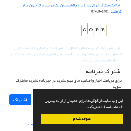
۴۸۱ پژوهشگر ایرانی در زمره دانشمندان یک‌درصد برتر جهان قرار
گرفتند.
1401-09-07
"
این نشریه با احترام به قوانین اخلاق در نشریات، تابع قوانین کمیتۀ اخلاق در
انتشار (COPE) می باشد و از آیین نامه اجرایی قانون پیشگیری و مقابله با تقلب
در آثار علمی پیروی می نماید".
اشتراک خبرنامه
برای دریافت اخبار و اطلاعیه های مهم نشریه در خبرنامه نشریه مشترک
شوید.
اشتراک
این وب سایت از کوکی ها برای اطمینان از ارائه بهترین
خدمات استفاده می کند.
متوجه شدم
سامانه مدیریت نشریات علمی.
طراحی و پیاده سازی از
سیناوب