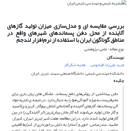
بررسی مقایسه ای و مدل‌سازی میزان تولید گازهای
آلاینده از محل دفن پسماند‌های شهر‌های واقع در
مناطق گوناگون ایران با استفاده از نرم‌افزار لندجم
نوع مقاله : علمی-پژوهشی
نویسندگان
فرید علی زاد اقیانوس
هانیه شکرکار
دانشکده مهندسی شیمی، دانشگاه صنعتی سهند، تبریز، ایران
چکیده
دفن بهداشتی، از روش‌های دفع پسماند، مشکل­ های زیان باری برای
محیط‌زیست به ویژه آلودگی هوا را به دنبا‌ل دارد. در نتیجه ی تجزیه مواد
آلی پسماند‌ها، گاز‌های آلاینده و گلخانه‌ای شامل بیو‌گاز، کربن‌دی‌اکسید
و گاز متان تولید می‌شوند که گاز متان بیش‌ترین اثر آلایندگی را در بین
گازهای تولید شده، دارد. در این مطالعه، هفت شهر تبریز، تهران، شیراز،
مشهد، بندرعباس، خوی و آستارا به دلیل برخورداری از شرایط اقلیمی
متفاوت، برای ارزیابی و مد­ل ­سازی میزان گاز متان قابل تولید با استفاده