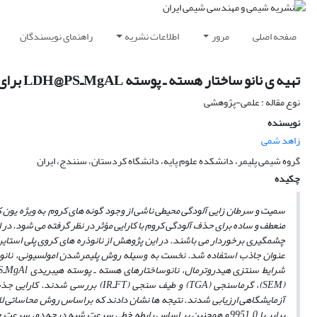
صفحه اصلی
مرور
اطلاعات نشریه
راهنمای نویسندگان
تهیه ی نانو ساختار هسته ـ پوسته MgALـLDH@PS برای حذف مؤثر آلودگی کروم (VI)
نوع مقاله : علمی-پژوهشی
نویسنده
زاهد شمی
گروه شیمی پلیمر، دانشکده علوم پایه، دانشگاه کردستان، سنندج، ایران
چکیده
منعطف و ساده برای حذف آلودگی کروم با کارایی مؤثر در نظر گرفته می شود. در ا
چشمگیری برخوردار می ­باشند. در این پژوهش از نانوذره­ های کروی پلی استایر
عنوان جاذب استفاده شد. نخست به وسیله روش پلیمرشدن امولسیونی، نانوذر
آزمایشگاهی ارزیابی شدند. نتیجه­ ها نشان دادند که براساس روش محاساتی لانگمویر، بیشینه ظرفیت جذب آلودگی 
برابر با 9951
0 و همچنین بر اساس رابطه خطی سرعت شبه درجه دو، سرعت جذب (K) آلودگی کروم (VI) برابر با 1372