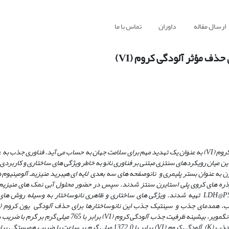
ارسال مقاله
داوران
تماس با ما
سمیت و سرطان زایی آلودگی محیطی ناشی از وجود گونه های کروم به ویژه یون کروم (VI) به عنوان یک تهدید مهم برای سلامت جهان به حساب­ می­ آید. 
ین میان رویکردهای سنتزی مبتنی بر فناوری نانو به خاطر ویژگی­ های ساختاری و کاربردی 
ن به عنوان بستر پلیمری و نانوصفحه­ های سه بعدی لایه ای هیبرید منیزیمـ آلومینیوم
ه ­های کروی پلی استایرن سنتز شدند. سپس در حضور محلول آبی نمک­ های منیزیم و
شرایط سنتزی هیدروترمال، نانوساختارهای هسته ـ پوسته هیبریدی MgAlـLDH@PS تهیه شدند. ویژگی های ساختاری و ظاهری نانوساختار به و
کروم (VI) برابر با 765 میلی گرم بر گرم با ضریب همبستگی (R
0 میلی گرم بر ساعت با ضریب همبستگی برابر با 9975