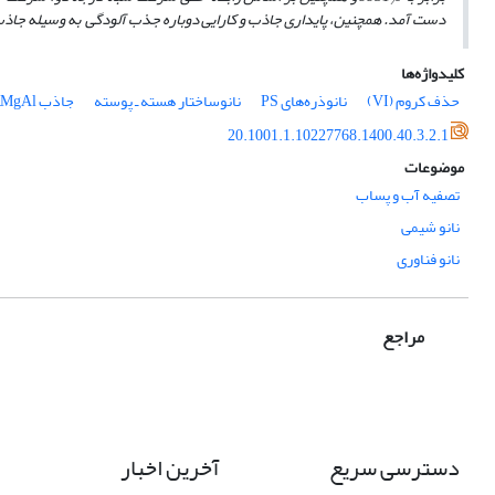
/
دست آمد. همچنین، پایداری جاذب و کارایی دوباره جذب آلودگی به وسیله جاذب ب
کلیدواژه‌ها
حذف کروم (VI)
نانوذره‌های PS
نانوساختار هسته ـ پوسته
جاذب MgAlـLDH@PS
20.1001.1.10227768.1400.40.3.2.1
موضوعات
تصفیه آب و پساب
نانو شیمی
نانو فناوری
مراجع
دسترسی سریع
آخرین اخبار