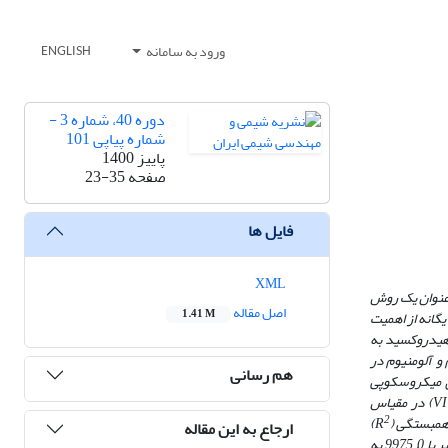
ورود به سامانه
ENGLISH
دوره 40، شماره 3 -
شماره پیاپی 101
پاییز 1400
صفحه
23-35
فایل ها
XML
فناوری جذب به عنوان یک روش
اصل مقاله
1.41 M
یگانه از اهمیت
 هیدروکسید به
 آلومنیوم در
هم رسانی
سیله روش های میکروسکوپی
(SEM)، گرماسنجی (TGA) و طیف سنجی (FTـIR) بررسی شدند. کارایی جذب، هم­دمای جذب و سینتیک جذب این نانوساختارها برای حذف آلودگی یون کروم (VI) در مقیاس
2
)
ارجاع به این مقاله
0 به