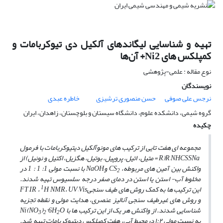
تهیه و شناسایی لیگاندهای آلکیل دی تیوکربامات و
کمپلکس های Ni2+ آن‌ها
نوع مقاله : علمی-پژوهشی
نویسندگان
نرجس علی صوفی
حسن منصوری ترشیزی
خاطره عبدی
گروه شیمی، دانشکده علوم، دانشگاه سیستان و بلوچستان، زاهدان، ایران
چکیده
مجموعه ­ای هفت ­تایی از ترکیب­ های مونوآلکیل دی­تیوکربامات با فرمول
R–NHCSSNa(R = متیل، اتیل، پروپیل، بوتیل، هگزیل، اکتیل و نونیل) از
واکنش بین آمین­ های مربوطه، CS
وNaOH با نسبت مولی 1: 1 : 1 در
2
مخلوط آب- استن یا استن در دمای صفر درجه سلسیوس تهیه شدند.
1
این ترکیب­ ها به­ کمک روش­ های طیف سنجیFT–IR ،
H NMR، UV–Vis
و روش­ های غیرطیف­ سنجی آنالیز عنصری، هدایت مولی و نقطه تجزیه
شناسایی شدند. از واکنش هر یک از این ترکیب­ ها با Ni(NO
O
·6H
)
3
2
2
به نسبت مولی ۱:۲ درمحیط آبی، هفت کمپلکس دی­تیوکربامات تهیه شد.