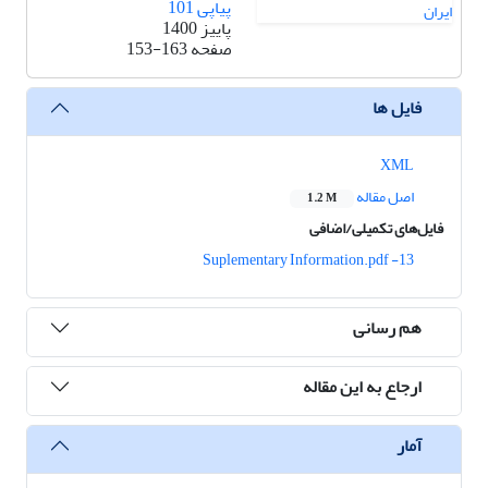
پیاپی 101
پاییز 1400
صفحه
153-163
فایل ها
XML
اصل مقاله
1.2 M
فایل‌های تکمیلی/اضافی
13- Suplementary Information.pdf
هم رسانی
ارجاع به این مقاله
آمار