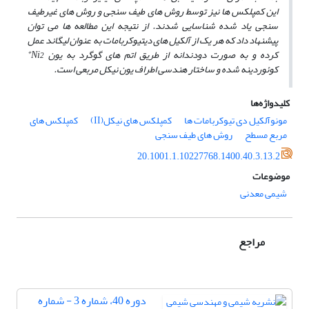
این کمپلکس­ ها نیز توسط روش­ های طیف سنجی و روش­ های غیرطیف
سنجی یاد شده شناسایی شدند. از نتیجه این مطالعه­ ها می­ توان
پیشنهاد داد که هر یک از آلکیل­ های دی­تیوکربامات به­ عنوان لیگاند عمل
2+
کرده و به صورت دودندانه از طریق اتم ­های گوگرد به یون Ni
کوئوردینه شده و ساختار هندسی اطراف یون نیکل مربعی است.
کلیدواژه‌ها
مونوآلکیل دی تیوکربامات ها
کمپلکس های نیکل(II)
کمپلکس های
مربع مسطح
روش های طیف سنجی
20.1001.1.10227768.1400.40.3.13.2
موضوعات
شیمی معدنی
مراجع
دوره 40، شماره 3 - شماره