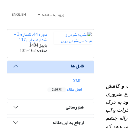
ورود به سامانه
ENGLISH
دوره 44، شماره 3 -
شماره پیاپی 117
پاییز 1404
صفحه
135-162
فایل ها
XML
ب و کاهش
اصل مقاله
2.66 M
وع ضروری
ود به درک
هم رسانی
و آب
وذرات
رائه چشم
ارجاع به این مقاله
می‌دهد که