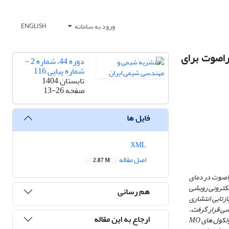
ورود به سامانه
ENGLISH
ه شده به کمک امواج فراصوت برای
دوره 44، شماره 2 -
شماره پیاپی 116
تابستان 1404
صفحه
13-26
فایل ها
XML
اصل مقاله
2.87 M
فراصوت در دمای
ی از قبیل پراش پرتو ایکس (XRD)، میکروسکوپ الکترونی روبشی
هم رسانی
(EDS)، تکنیک جذب و واجذب گاز نیتروژن، فوتولومینسانس (PL)، طیف سنج بازتابی انتشاری
ه­ ها با تخریب رنگ متیل اورنژ (MO) تحت تابش مورد بررسی قرار گرفت.
ارجاع به این مقاله
به ترتیب 3/23 و 4/9 درصد مولکول­ های MO