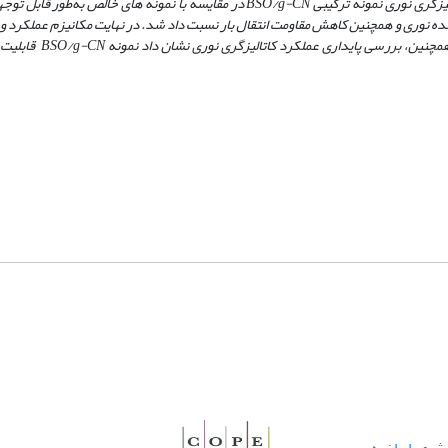
پس از 90 دقیقه قرار گرفتن تحت تابش تخریب می­ شود. بنابراین عملکرد کاتالیزگری نوری نمونه ترکیبی BSO/g-CN در مقایسه با نمونه­ 
ده نوری و همچنین کاهش مقاومت انتقال بار نسبت داد شد. در نهایت مکانیزم عملکرد و گ
شرکت کننده در واکنش­ های کاتالیزگری نوری نمونه SO/g-CN
یمی ایران به