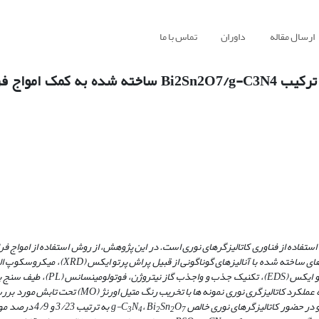
ارسال مقاله
داوران
تماس با ما
ساخت، مشخصه یابی و بررسی عملکرد کاتالیزگری نوری ترکیب Bi2Sn2O7/g-C3N4 ساخت
، استفاده از فناوری کاتالیزگر­های نوری است. در این پژوهش، از روش استفاده از امواج 
(BSO/g-CN) استفاده شد. نمونه­ های ساخته شده با آنالیزهای گوناگون
(SEM)، طیف سنج تبدیل فوریه فروسرخ (FT-IR)، طیف سنج پراش انرژی پرتو ایکس 
(DRS) و طیف سنج امپدانس الکتروشیمیایی (EIS) مشخصه ­یابی شدند. مقایسه عملکرد کاتالیزگری نوری نمون
N
، Bi
Sn
O
3
4
2
2
7