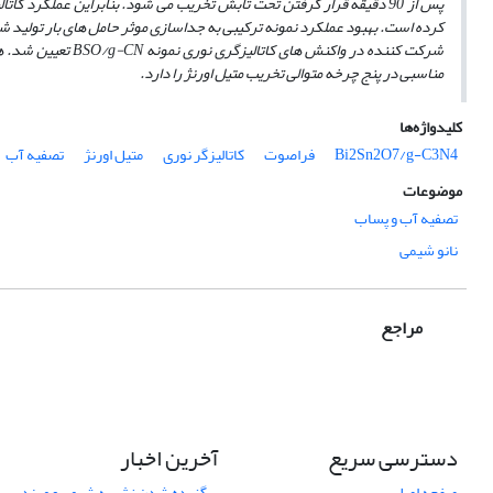
کرده است. بهبود عملکرد نمونه ترکیبی به جداسازی موثر حامل­ های بار تولید ش
مناسبی در پنج چرخه متوالی تخریب متیل اورنژ را دارد.
کلیدواژه‌ها
Bi2Sn2O7/g-C3N4
فراصوت
کاتالیزگر نوری
متیل اورنژ
تصفیه آب
موضوعات
تصفیه آب و پساب
نانو شیمی
مراجع
دسترسی سریع
آخرین اخبار
صفحه اصلی
برگزیده شدن نشریه شیمی و مهندسی ش