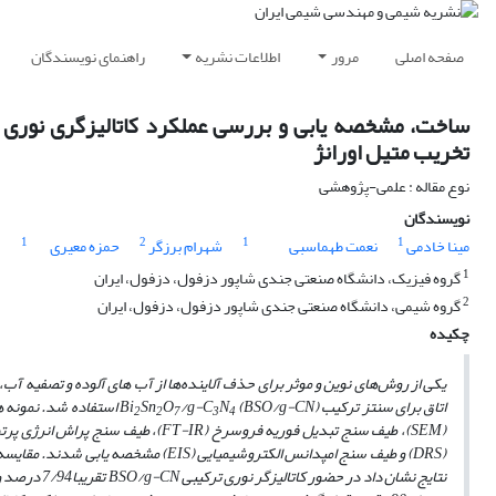
صفحه اصلی
مرور
اطلاعات نشریه
راهنمای نویسندگان
تخریب متیل اورانژ
نوع مقاله : علمی-پژوهشی
نویسندگان
1
2
1
1
مینا خادمی
نعمت طهماسبی
شهرام برزگر
حمزه معیری
1
گروه فیزیک، دانشگاه صنعتی جندی شاپور دزفول، دزفول، ایران
2
گروه شیمی، دانشگاه صنعتی جندی شاپور دزفول، دزفول، ایران
چکیده
یکی از روش‌های نوین و موثر برای حذف آلاینده‌ها از آب­ های آلوده و تصفیه آب
اتاق برای سنتز ترکیب Bi
N
/g-C
O
Sn
2
2
7
3
4
نتایج نشان داد در حضور کاتالیزگر نوری ترکیبی BSO/g-CN تقریبا7/94 درصد و در حضور کاتالیزگر­های نوری خالص g-C