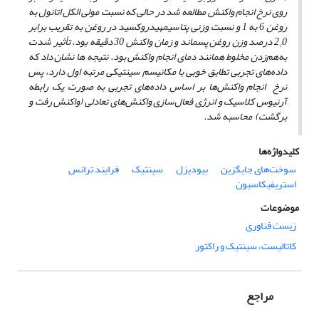
روی نرخ انجام واکنش مطالعه شد در حالی که نسبت مولی الکل اتانول به
روغن 6 به 1 و نسبت وزنی
پتاسیم
هیدروکسید
در روغن به تقریب برابر
2
0 درصد وزن روغن پسماند و زمان واکنش 30 دقیقه بود. تأثیر شدت
/
به‌هم‌زدن مخلوط همانند دمای انجام واکنش بود. نتیجه‌ ها نشان داد که
داده‌های تجربی تطابق خوبی با مکانیسم سینتیکی مرتبه اول دارد، پس
نرخ انجام واکنش‌ها
بر اساس داده‌های تجربی
به ‌صورت یک رابطه
آرنیوس کلاسیک و
انرژی فعال‌سازی واکنش‌های تعادلی (واکنش رفت و
برگشت) محاسبه شد.
کلیدواژه‌ها
سوخت‌های جایگزین
بیودیزل
سینتیک
فرایند ترانس
‌استریفیکاسیون
موضوعات
زیست فناوری
کاتالیست، سینتیک و راکتور
مراجع