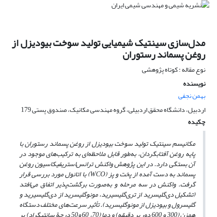
مدل‌سازی سینتیک شیمیایی تولید سوخت بیودیزل از
روغن پسماند رستوران
نوع مقاله : کوتاه پژوهشی
نویسنده
بهمن نجفی
اردبیل، دانشگاه محقق اردبیلی، گروه مهندسی مکانیک، صندوق پستی 179
چکیده
مکانیسم سینتیک تولید سوخت بیودیزل از روغن پسماند رستوران با
پایه روغن آفتابگردان، ب
ه‌
طور قابل ملاحظه‌ای به ترکیب‌های موجود در
آن بستگی دارد.
در این پژوهش واکنش ترانس‌استریفیکاسیون روغن
پسماند به دست آمده از پخت و پز
(WCO)
با اتانول مورد بررسی قرار
گرفت. واکنش در سه مرحله و به‌صورت برگشت‌پذیر اتفاق می‌افتد
(تشکیل دی‌گلیسرید از تری‌گلیسیرید، مونو‌گلیسرید از دی‌گلیسیرید و
گلیسرول و بیودیزل از مونو‌گلیسرید). تأثیر
سرعت‌های مختلف دستگاه
همزن (300 و 600 دور بر دقیقه) و دما (70، 60 و50 درجة سانتیگراد) بر