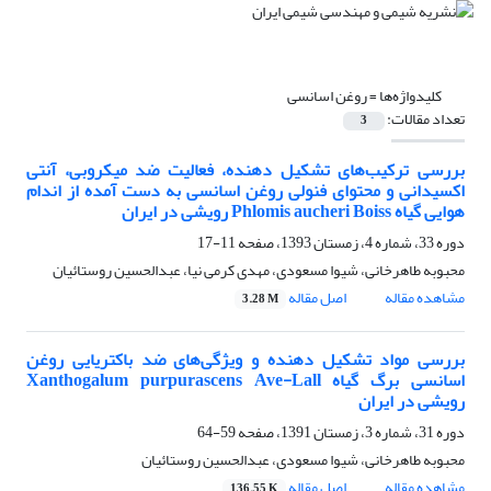
کلیدواژه‌ها =
روغن اسانسی
تعداد مقالات:
3
بررسی ترکیب‌های تشکیل دهنده، فعالیت ضد میکروبی، آنتی
اکسیدانی و محتوای فنولی روغن اسانسی به دست آمده از اندام
هوایی گیاه Phlomis aucheri Boiss رویشی در ایران
دوره 33، شماره 4، زمستان 1393، صفحه
11-17
محبوبه طاهرخانی، شیوا مسعودی، مهدی کرمی نیا، عبدالحسین روستائیان
مشاهده مقاله
اصل مقاله
3.28 M
بررسی مواد تشکیل دهنده و ویژگی‌های ضد باکتریایی روغن
اسانسی برگ گیاه Xanthogalum purpurascens Ave-Lall
رویشی در ایران
دوره 31، شماره 3، زمستان 1391، صفحه
59-64
محبوبه طاهرخانی، شیوا مسعودی، عبدالحسین روستائیان
مشاهده مقاله
اصل مقاله
136.55 K