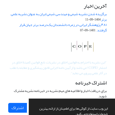
آخرین اخبار
برگزیده شدن نشریه شیمی و مهندسی شیمی ایران به عنوان نشریه علمی
برتر
1404-09-11
۴۸۱ پژوهشگر ایرانی در زمره دانشمندان یک‌درصد برتر جهان قرار
گرفتند.
1401-09-07
"
این نشریه با احترام به قوانین اخلاق در نشریات، تابع قوانین کمیتۀ اخلاق در
انتشار (COPE) می باشد و از آیین نامه اجرایی قانون پیشگیری و مقابله با تقلب
در آثار علمی پیروی می نماید".
اشتراک خبرنامه
برای دریافت اخبار و اطلاعیه های مهم نشریه در خبرنامه نشریه مشترک
شوید.
اشتراک
این وب سایت از کوکی ها برای اطمینان از ارائه بهترین
خدمات استفاده می کند.