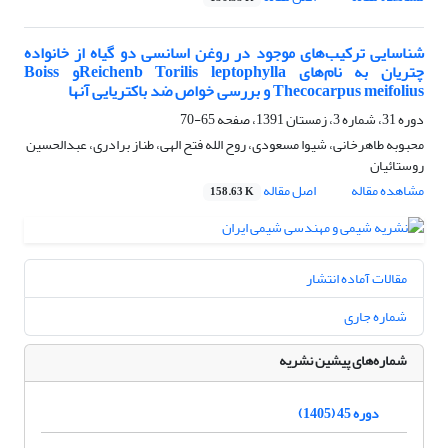
شناسایی ترکیب‌های موجود در روغن اسانسی دو گیاه از خانواده
چتریان به نام‌های Reichenb Torilis leptophyllaو Boiss
Thecocarpus meifolius و بررسی خواص ضد باکتریایی آنها
دوره 31، شماره 3، زمستان 1391، صفحه
65-70
محبوبه طاهرخانی، شیوا مسعودی، روح الله فتح الهی، طناز برادری، عبدالحسین
روستائیان
مشاهده مقاله
اصل مقاله
158.63 K
مقالات آماده انتشار
شماره جاری
شماره‌های پیشین نشریه
دوره 45 (1405)