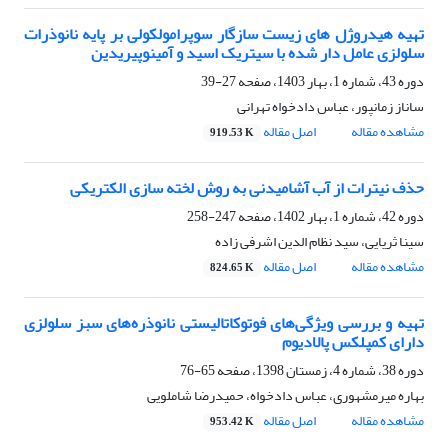
تهیه هیدروژل های زیست سازگار سوپرامولکولی بر پایه نانوذرات
سلولزی عامل دار شده با سیتریک اسید و آمینوپیریدین
دوره 43، شماره 1، بهار 1403، صفحه
27-39
ساناز زمانپور، عباس دادخواه تهرانی
مشاهده مقاله
اصل مقاله
919.53 K
حذف نیترات از آب آشامیدنی به روش لخته سازی الکتریکی
دوره 42، شماره 1، بهار 1402، صفحه
247-258
سینا ثریایی، سید نظام الدین اشرفی زاده
مشاهده مقاله
اصل مقاله
824.65 K
تهیه و بررسی ویژگی‌های فوتوکاتالیستی نانوذره‌های سبز سلولزی
دارای کمپلکس پالادیوم
دوره 38، شماره 4، زمستان 1398، صفحه
65-76
بهاره میرمشهوری، عباس دادخواه، حمیدرضا شاملویی
مشاهده مقاله
اصل مقاله
953.42 K