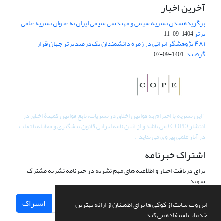
آخرین اخبار
برگزیده شدن نشریه شیمی و مهندسی شیمی ایران به عنوان نشریه علمی
برتر
1404-09-11
۴۸۱ پژوهشگر ایرانی در زمره دانشمندان یک‌درصد برتر جهان قرار
گرفتند.
1401-09-07
"
این نشریه با احترام به قوانین اخلاق در نشریات، تابع قوانین کمیتۀ اخلاق در
انتشار (COPE) می باشد و از آیین نامه اجرایی قانون پیشگیری و مقابله با تقلب
در آثار علمی پیروی می نماید".
اشتراک خبرنامه
برای دریافت اخبار و اطلاعیه های مهم نشریه در خبرنامه نشریه مشترک
شوید.
اشتراک
این وب سایت از کوکی ها برای اطمینان از ارائه بهترین
خدمات استفاده می کند.