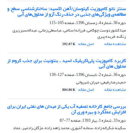
سنتز نانو کامپوزیت‌ کیتوسان/آهن اکسید: ساختارشناسی سطح و
مطالعه‌ی ویژگی‌های جذبی در حذف رنگ آزو از محلول‌های آبی
دوره 36، شماره 4، زمستان 1396، صفحه
105-115
مینا کشوردوست چوکامی، فرزانه اسلامی، عباسعلی زمانی، عبدالحسین پری
زنگنه، فریده پیری
مشاهده مقاله
اصل مقاله
592.07 K
کاربرد کامپوزیت پلی‌اکریلیک اسید ـ بنتونیت برای جذب کروم از
محلول های آبی
دوره 36، شماره 2، تابستان 1396، صفحه
127-139
حمیدرضا رفیعی، مهران شیروانی
مشاهده مقاله
اصل مقاله
804.86 K
بررسی جامع کارخانه تصفیه آب یکی از میدان های نفتی ایران برای
افزایش عملکرد و بهره وری آن
دوره 33، شماره 1، بهار 1393، صفحه
77-87
سکینه شکراله زاده، سمانه آشوری، محمد زاهد زاده، مژگان رادمهر، عماد