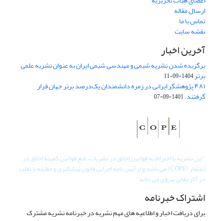
اعضای هیات تحریریه
ارسال مقاله
تماس با ما
نقشه سایت
آخرین اخبار
برگزیده شدن نشریه شیمی و مهندسی شیمی ایران به عنوان نشریه علمی
برتر
1404-09-11
۴۸۱ پژوهشگر ایرانی در زمره دانشمندان یک‌درصد برتر جهان قرار
گرفتند.
1401-09-07
"
این نشریه با احترام به قوانین اخلاق در نشریات، تابع قوانین کمیتۀ اخلاق در
انتشار (COPE) می باشد و از آیین نامه اجرایی قانون پیشگیری و مقابله با تقلب
در آثار علمی پیروی می نماید".
اشتراک خبرنامه
برای دریافت اخبار و اطلاعیه های مهم نشریه در خبرنامه نشریه مشترک