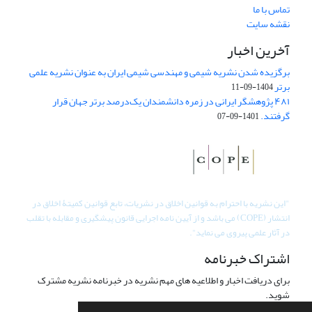
تماس با ما
نقشه سایت
آخرین اخبار
برگزیده شدن نشریه شیمی و مهندسی شیمی ایران به عنوان نشریه علمی
برتر
1404-09-11
۴۸۱ پژوهشگر ایرانی در زمره دانشمندان یک‌درصد برتر جهان قرار
گرفتند.
1401-09-07
"
این نشریه با احترام به قوانین اخلاق در نشریات، تابع قوانین کمیتۀ اخلاق در
انتشار (COPE) می باشد و از آیین نامه اجرایی قانون پیشگیری و مقابله با تقلب
در آثار علمی پیروی می نماید".
اشتراک خبرنامه
برای دریافت اخبار و اطلاعیه های مهم نشریه در خبرنامه نشریه مشترک
شوید.