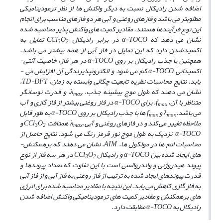
اضافه شدن رادیکال نسبت به دیگر واکنش­ ها از نظر ترمودینامیکی
مطلوب­تر می­ باشد و فازهای روغنی و آبی هر دو فازهای مناسب برای انجام
این نوع فرآیندها هستند. مقادیر کمیت­ های واکنش­ پذیر محاسبه شده
نشان می­ دهد که
α-TOCO
در برابر رادیکال
O
CCl
تمایل به
3
2
اکسیدشدن دارد که این تمایل در فاز آبی از همه بیشتر می­ باشد.
همچنین با جذب رادیکال
بر روی
α-TOCO
در هر فاز، خاصیت آنتی­
اکسیدانی
α-TOCO
کم می­ شود و الکترون­پذیرندگی آن افزایش می ­
یابد.
نتایج محاسبات نظریه تابعیت چگالی وابسته به زمان،
TD-DFT
،
نشان می­ دهند که
طول­ موج بیشینه جذب
،
λ
، و قدرت نوسانگر
max
متناظر با آن،
f
،
برای
α-TOCO
در فاز روغنی بیشتر از فاز گازی و آب
max
می­ باشد.
λ
و
f
ها با جذب رادیکال بر روی
α-TOCO
به
­
طور قابل
max
max
ملاحظه تغییر می
کند و در فازهای روغنی و آبی،
λ
همتافت
O
CCl
و
3
2
max
α-TOCO
نزدیک به طول موج نور
قرمز رنگ می­ شود. نتایج حاصل از
محاسبات اتم ­ها در مولکول ­ها،
AIM
،
نشان می ­دهند که برهمکنش­
های ایجاد شده بین
α-TOCO
و رادیکال
O
CCl
در هر سه فاز از نوع
3
2
پیوند هیدروژنی
و واندروالسی است با این تفاوت که تعداد پیوندها و
قدرت پیوندهای ایجاد شده به ترتیب از فاز روغنی به فاز آبی و از فاز آبی
به فاز گازی کاهش می
یابد. این نتیجه با مقادیر محاسبه ­شده برای انرژی
­های برهمکنش و مقادیر کمیت­ های ترمودینامیکی واکنش اضافه ­شدن
رادیکال به
α-TOCO
مطابقت دارد.