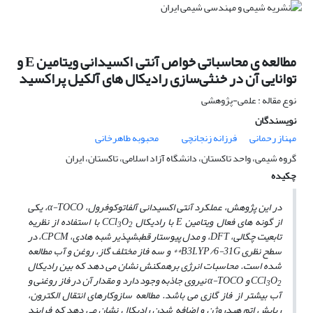
مطالعه ی محاسباتی خواص آنتی اکسیدانی ویتامین E و
توانایی آن در خنثی‌سازی رادیکال های آلکیل پراکسید
نوع مقاله : علمی-پژوهشی
نویسندگان
مهناز رحمانی
فرزانه زنجانچی
محبوبه طاهرخانی
گروه شیمی، واحد تاکستان، دانشگاه آزاد اسلامی، تاکستان، ایران
چکیده
در این پژوهش، عملکرد آنتی اکسیدانی آلفاتوکوفرول،
α-TOCO
، یکی
از گونه­ های فعال ویتامین
E
با رادیکال
O
CCl
با استفاده از نظریه
3
2
تابعیت چگالی،
DFT
، و مدل پیوستار قطبش­پذیر شبه هادی،
CPCM
، در
سطح نظری
6-31G**
B3LYP/
و سه فاز مختلف گاز، روغن و آب
مطالعه
شده است.
محاسبات انرژی برهمکنش نشان می­ دهد که بین رادیکال
O
CCl
و
α-TOCO
نیروی جاذبه وجود دارد و مقدار آن در فاز روغنی و
3
2
آب بیش­تر از فاز گازی می­ باشد. مطالعه سازوکارهای انتقال الکترون،
ربایش اتم هیدروژن و اضافه­ شدن رادیکال نشان می­ دهد که فرایند