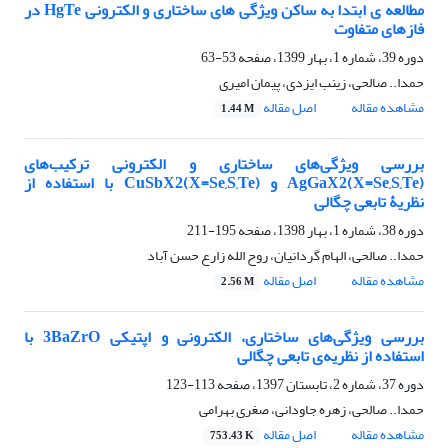
مطالعه ی ابتدا به ساکن ویژگی های ساختاری و الکترونی HgTe در
فازهای متفاوت
دوره 39، شماره 1، بهار 1399، صفحه
53-63
حمدا.. صالحی، زینب ایزدی، پیمان امیری
مشاهده مقاله
اصل مقاله
1.44 M
بررسی ویژگی‌های ساختاری و الکترونی ترکیب‌های
AgGaX2(X=Se,S,Te) و CuSbX2(X=Se,S,Te) با استفاده از
نظریۀ تابعی چگالی
دوره 38، شماره 1، بهار 1398، صفحه
195-211
حمدا.. صالحی، الهام گردانیان، روح الله زارع حسن آباد
مشاهده مقاله
اصل مقاله
2.56 M
بررسی ویژگی‌های ساختاری، الکترونی و اپتیکی 3BaZrO با
استفاده از نظریه‌ی تابعی چگالی
دوره 37، شماره 2، تابستان 1397، صفحه
113-123
حمدا.. صالحی، زهره جاودانی، صغری بهرامی
مشاهده مقاله
اصل مقاله
753.43 K