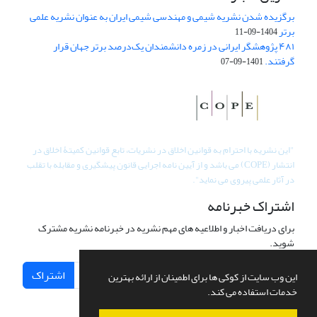
برگزیده شدن نشریه شیمی و مهندسی شیمی ایران به عنوان نشریه علمی
برتر
1404-09-11
۴۸۱ پژوهشگر ایرانی در زمره دانشمندان یک‌درصد برتر جهان قرار
گرفتند.
1401-09-07
"
این نشریه با احترام به قوانین اخلاق در نشریات، تابع قوانین کمیتۀ اخلاق در
انتشار (COPE) می باشد و از آیین نامه اجرایی قانون پیشگیری و مقابله با تقلب
در آثار علمی پیروی می نماید".
اشتراک خبرنامه
برای دریافت اخبار و اطلاعیه های مهم نشریه در خبرنامه نشریه مشترک
شوید.
اشتراک
این وب سایت از کوکی ها برای اطمینان از ارائه بهترین
خدمات استفاده می کند.