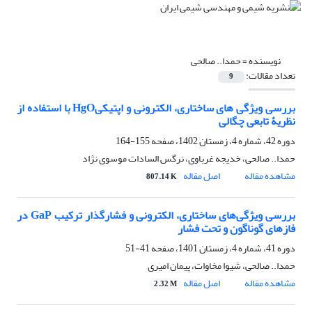
نویسنده =
حمدا.. صالحی
تعداد مقالات:
9
بررسی ویژگی های ساختاری، الکترونی و اپتیکیHgO با استفاده از
نظریۀ تابعی چگالی
دوره 42، شماره 4، زمستان 1402، صفحه
155-164
حمدا.. صالحی، خدیجه غرباوی، نرگس السادات موسوی نژاد
مشاهده مقاله
اصل مقاله
807.14 K
بررسی ویژگی‌های ساختاری، الکترونی و فشارگذار ترکیب GaP در
فازهای گوناگون و تحت فشار
دوره 41، شماره 4، زمستان 1401، صفحه
41-51
حمدا.. صالحی، شیوا مخاوات، پیمان امیری
مشاهده مقاله
اصل مقاله
2.32 M