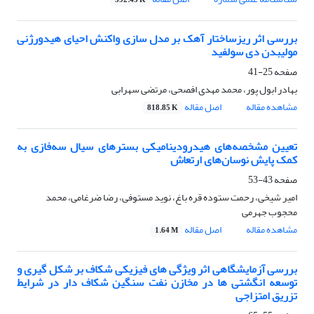
392.45 K
بررسی اثر ریزساختار آهک بر مدل سازی واکنش احیای هیدورژنی
مولیبدن دی سولفید
صفحه
25-41
بهادر ابول پور، محمد مهدی افصحی، مرتضی سهرابی
مشاهده مقاله
اصل مقاله
818.85 K
تعیین مشخصه‌های هیدرودینامیکی بسترهای سیال سه‌فازی به
کمک پایش نوسان‌های ارتعاش
صفحه
43-53
امیر شیخی، رحمت ستوده قره باغ، نوید مستوفی، رضا ضرغامی، محمد
محجوب جهرمی
مشاهده مقاله
اصل مقاله
1.64 M
بررسی آزمایشگاهی اثر ویژگی های فیزیکی شکاف بر شکل گیری و
توسعه انگشتی ها در مخازن نفت سنگین شکاف دار در شرایط
تزریق امتزاجی