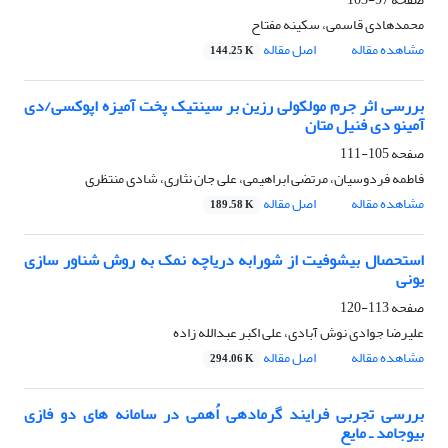
محمدهادی قاسمی، سکینه مفتاح
مشاهده مقاله
اصل مقاله
144.25 K
بررسی اثر جرم مولکولی رزین بر سینتیک پخت آمیزه اپوکسی/دی
آمینو دی فنیل متان
صفحه
105-111
فاطمه فردوسیان، مرتضی ابراهیمی، علی جان نثاری، شادی منتظری
مشاهده مقاله
اصل مقاله
189.58 K
استحصال بیشوفیت از شورابه دریاچه نمک به روش شناور سازی
یونی
صفحه
113-120
علیرضا جوادی نوش آبادی، علی اکبر عبدالله زاده
مشاهده مقاله
اصل مقاله
294.06 K
بررسی تجربی فرایند گرمادهی اُهمی در سامانه های دو فازی
بیوجامد ـ مایع