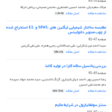
صفحه
55-65
میلاد سعیدیان، محمد حسین غضنفری، محسن مسیحی، ریاض خراط
مشاهده مقاله
اصل مقاله
1.94 M
مقایسه ساختار شیمیایی لیگنین های MWL و EL استخراج شده
از چوب صنوبر دلتوئیدس
صفحه
67-82
سید احمد میرشکرایی، علی عبدالخانی، یحیی همزه، علی نقی کریمی
مشاهده مقاله
اصل مقاله
580.4 K
بررسی پتانسیل ساقه کلزا در تولید کاغذ
صفحه
83-95
رضا حسین پور، احمد جهان لتیباری، آژنگ تاجدینی، سید محمد جواد سپیده
دم، محمدعلی حسین
مشاهده مقاله
اصل مقاله
369.78 K
سنتز سولفاتیازول در شرایط ملایم
صفحه
97-103