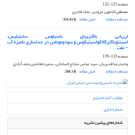
صفحه
121-132
مصطفی کشاورز مروجی، عماد قادری
مشاهده مقاله
اصل مقاله
416.01 K
ارزیابی باکتری‪های باسیلوس سابتیلیس،
اسینتوباکترکالکواسیتیکوس و سودوموناس در جداسازی نامیزه آب
- نفت
صفحه
133-139
وحیدرضا قدیریان، سید عباس شجاع الساداتی، سمیره هاشمی نجف آبادی
مشاهده مقاله
اصل مقاله
208.3 K
مقالات آماده انتشار
شماره جاری
شماره‌های پیشین نشریه