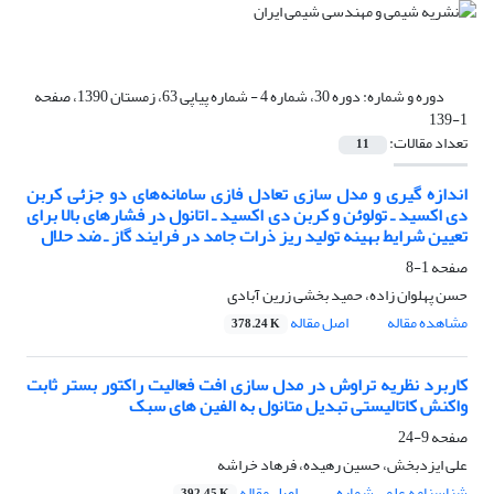
دوره و شماره:
دوره 30، شماره 4 - شماره پیاپی 63، زمستان 1390، صفحه
1-139
تعداد مقالات:
11
اندازه گیری و مدل سازی تعادل فازی سامانه‌های دو جزئی کربن
دی اکسید ـ تولوئن و کربن دی اکسید ـ اتانول در فشارهای بالا برای
تعیین شرایط بهینه تولید ریز ذرات جامد در فرایند گاز ـ ضد حلال
صفحه
1-8
حسن پهلوان زاده، حمید بخشی زرین آبادی
مشاهده مقاله
اصل مقاله
378.24 K
کاربرد نظریه تراوش در مدل سازی افت فعالیت راکتور بستر ثابت
واکنش کاتالیستی تبدیل متانول به الفین های سبک
صفحه
9-24
علی ایزدبخش، حسین رهیده، فرهاد خراشه
شناسنامه علمی شماره
اصل مقاله