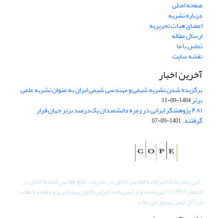
صفحه اصلی
درباره نشریه
اعضای هیات تحریریه
ارسال مقاله
تماس با ما
نقشه سایت
آخرین اخبار
برگزیده شدن نشریه شیمی و مهندسی شیمی ایران به عنوان نشریه علمی
برتر
1404-09-11
۴۸۱ پژوهشگر ایرانی در زمره دانشمندان یک‌درصد برتر جهان قرار
گرفتند.
1401-09-07
"
این نشریه با احترام به قوانین اخلاق در نشریات، تابع قوانین کمیتۀ اخلاق در
انتشار (COPE) می باشد و از آیین نامه اجرایی قانون پیشگیری و مقابله با تقلب
در آثار علمی پیروی می نماید".