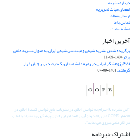
درباره نشریه
اعضای هیات تحریریه
ارسال مقاله
تماس با ما
نقشه سایت
آخرین اخبار
برگزیده شدن نشریه شیمی و مهندسی شیمی ایران به عنوان نشریه علمی
برتر
1404-09-11
۴۸۱ پژوهشگر ایرانی در زمره دانشمندان یک‌درصد برتر جهان قرار
گرفتند.
1401-09-07
"
این نشریه با احترام به قوانین اخلاق در نشریات، تابع قوانین کمیتۀ اخلاق در
انتشار (COPE) می باشد و از آیین نامه اجرایی قانون پیشگیری و مقابله با تقلب
در آثار علمی پیروی می نماید".
اشتراک خبرنامه