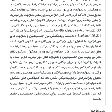
بررسی قرار گرفت. انرژی جذب و پارامترهای الکترونیکی جمسیتابین در
برهمکنش با نانولوله­ های بور نیترید دوپ شده با فلزات مطالعه شد.
نتایج نشان داد که قرار دادن فلز، خواص دارورسانی نانولوله بور نیترید
را بطور چشمگیری تقویت می ­کند. در میان نانولوله ­های بررسی شده،
نانولوله Fe-BN بیشترین انرژی جذب جمسیتابین را در فاز گازی (
kcal/mol21/33-) و نانولولهCo-BN بیشترین انرژی جذب را در فاز آبی
(kcal/mol 16/21-) داشت. برهمکنش بین جمسیتابین و نانولوله­ های
بور نیترید با تحلیل انرژی پایداری و اوربیتال ­های ملکولی تایید شد.
تحلیل اوربیتال­ های پیوندی طبیعی انتقال بار از جمسیتابین به نانولوله ­
های بور نیترید را نشان داد. مطالعه­ ی اتم­ ها در مولکول­ تشکیل نقاط
بحرانی پیوند بین جمسیتابین و نانولوله ­های بور نیترید دوپ­ شده با
فلزات را تأیید کرد و میزان چگالی­ های بار الکترونی مربوط به این نقاط با
پایداری کمپلکس­ ها رابطه­ ی مستقیم دارد. برهمکنش بین جمسیتابین
و فلز در نانو­لوله­ ها دارای ماهیت الکتروستاتیک است. همچنین، تجزیه و
تحلیل پارامترهای ترمودینامیکی نشان داد که کمپلکس­ های تشکیل
شده پایدارند. مطالعه حاضر جزئیات مکانیسم برهمکنش جمسیتابین با
نانولوله­ های بور نیترید دوپ­شده با فلز را فراهم می ­کند و نشان می­ دهد
که این نانوساختارها می­ توانند برای دارورسانی جمسیتابین مفید
باشند.
کلیدواژه‌ها