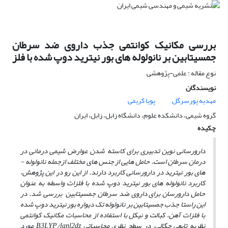
بررسی مکانیک کوانتمی جذب داروی ضد سرطان
جمسیتابین بر نانولوله های بور نیترید دوپ شده با فلز
نوع مقاله : علمی-پژوهشی
نویسندگان
مهدیه پورسرگل
پویا کریمی
گروه شیمی، دانشکده علوم، دانشگاه زابل، زابل، ایران
چکیده
دارورسانی نوین تدبیری برای کاسته شدن عوارض شیمی درمانی در
درمان سرطان است. حامل­ هایی از جنس­ های مختلف ازجمله نانولوله ­
های بور نیترید در دارورسانی کاربرد دارند. از این رو در این پژوهش،
کاربرد نانولوله­ های بور نیترید دوپ­ شده با فلزات واسطه به عنوان
حامل دارورسان برای داروی ضد سرطان جمسیتابین بررسی شد. در
این راستا جذب جمسیتابین بر نانولوله تک دیواره بور نیترید دوپ ­شده
با فلزات آهن، کبالت و نیکل با استفاده از محاسبات مکانیک کوانتمی
نظریه تابعی چگالی، در سطح نظری محاسباتی B3LYP/lanl2dz مورد