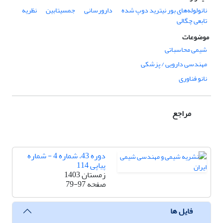
نانولوله‌های بور نیترید دوپ شده
دارورسانی
جمسیتابین
نظریه
تابعی چگالی
موضوعات
شیمی محاسباتی
مهندسی دارویی / پزشکی
نانو فناوری
مراجع
دوره 43، شماره 4 - شماره
پیاپی 114
زمستان 1403
صفحه
79-97
فایل ها