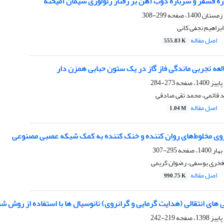
ه فسفر و سرباره ذوب آهن بر رفتار رئولوژی سیمان آمیخته
299-308
راهیم نجفی کانی
اصل مقاله
555.83 K
عه تجربی ماندگی فاز گاز در یک ستون حبابی همزن دار
273-284
د قائمی، محمد تقی صادقی
اصل مقاله
1.04 M
وی مخلوط‌های روان کننده و خنک کننده به کمک شبکه عصبی مصنوعی
295-307
 فخری یوسفی، رضوان کریمی
اصل مقاله
990.75 K
 های انتقالی (هدایت گرمایی و گرانروی) نانوسیال ها با استفاده از روش
219-242