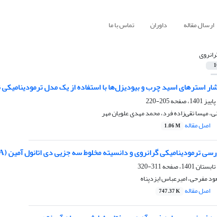
ارسال مقاله
داوران
تماس با ما
رانروی
1
ار استر‌های اسید چرب و بیو‌دیزل‌ها با استفاده از یک مدل ترمودینامیکی 
205-220
 مهسا تقی‌زاده فرد، محمد مهدی علویان مهر
اصل مقاله
1.06 M
مودینامیکی گرانروی و دانسیته مخلوط سه جزیی دی اتانول آمین (DEA) و 2-آمینو2-متیل1-پروپانول (AMP) و آب
311-320
د مفرحی، امیرعباس ایزدپناه
اصل مقاله
747.37 K