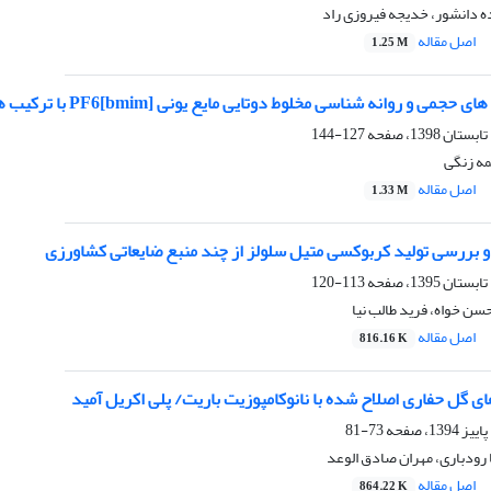
ه دانشور، خدیجه فیروزی راد
اصل مقاله
1.25 M
ی و روانه شناسی مخلوط دوتایی مایع یونی [bmim]PF6 با ترکیب های آروماتیک
127-144
ه زنگی
اصل مقاله
1.33 M
و بررسی تولید کربوکسی متیل سلولز از چند منبع ضایعاتی کشاورزی
113-120
سن خواه، فرید طالب نیا
اصل مقاله
816.16 K
 گل حفاری اصلاح شده با نانوکامپوزیت باریت/ پلی اکریل آمید
73-81
رودباری، مهران صادق الوعد
اصل مقاله
864.22 K