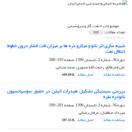
موضوعات =
نفت، گاز و پتروشیمی
تعداد مقالات:
111
شبیه سازی اثر نانو و میکرو ذره ها بر میزان افت فشار درون خطوط
انتقال نفت
دوره 36، شماره 2، تابستان 1396، صفحه
193-200
علی قمرطالع، رحمت الله صبوری، صمد صباغی
مشاهده مقاله
اصل مقاله
449.88 K
بررسی سینتیکی تشکیل هیدرات اتیلن در حضور سوسپانسیون
نانوذره نقره
دوره 36، شماره 2، تابستان 1396، صفحه
201-209
مهرداد منطقیان، عرفان رضائی
مشاهده مقاله
اصل مقاله
597.35 K