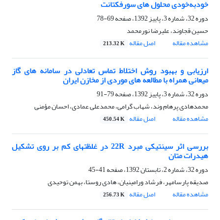
خودبه‌خودی محلول های سورفکتانت
دوره 32، شماره 3، پاییز 1392، صفحه
69-78
حسین قجاوند، علیرضا نورمحمد
مشاهده مقاله
اصل مقاله
213.32 K
ارزیابی و بهبود روش اختلاط تماس تعادلی در سامانه های گاز
میعانی همراه با مطالعه های موردی از مخازن ایران
دوره 32، شماره 3، پاییز 1392، صفحه
79-91
محمدهادی پرهام وند، شهاب گرامی، محمدعلی عمادی، احسان مؤمنی
مشاهده مقاله
اصل مقاله
450.54 K
بررسی اثر سینتیکی مبرد 22R در غلظت‏های کم بر روی تشکیل
هیدرات متان
دوره 32، شماره 2، تابستان 1392، صفحه
41-45
صدیقه پارسامهر، فرشاد ورامینیان، هادی روستا، بهمن توحیدی
مشاهده مقاله
اصل مقاله
256.73 K