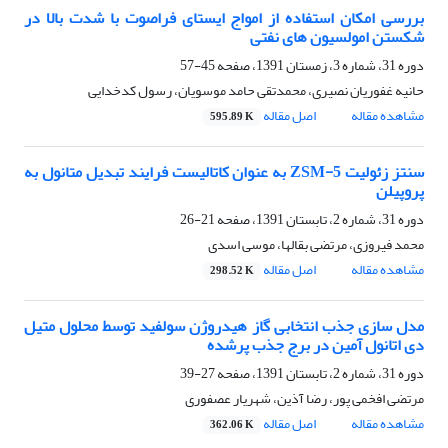
بررسی امکان استفاده از امواج ایستای فراصوت با شدت بالا در
شکستن امولسیون های نفتی
دوره 31، شماره 3، زمستان 1391، صفحه
45-57
حانیه غفوریان نصیری، محمدتقی حامد موسویان، رسول کدخدایی
مشاهده مقاله
اصل مقاله
595.89 K
سنتز زئولیت ZSM-5 به عنوان کاتالیست فرایند تبدیل متانول به
پروپیلن
دوره 31، شماره 2، تابستان 1391، صفحه
21-26
محمد فیروزی، مرتضی بقالها، موسی اسدی
مشاهده مقاله
اصل مقاله
298.52 K
مدل سازی جذب انتخابی گاز هیدروژن سولفید توسط محلول متیل
دی اتانول آمین در برج جذب پرشده
دوره 31، شماره 2، تابستان 1391، صفحه
27-39
مرتضی افخمی پور، رضا آذین، شهریار عصفوری
مشاهده مقاله
اصل مقاله
362.06 K