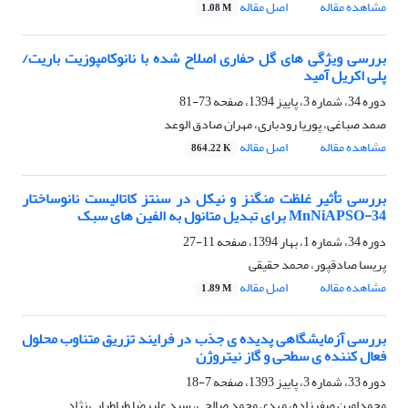
مشاهده مقاله
اصل مقاله
1.08 M
بررسی ویژگی های گل حفاری اصلاح شده با نانوکامپوزیت باریت/
پلی اکریل آمید
دوره 34، شماره 3، پاییز 1394، صفحه
73-81
صمد صباغی، پوریا رودباری، مهران صادق الوعد
مشاهده مقاله
اصل مقاله
864.22 K
بررسی تأثیر غلظت منگنز و نیکل در سنتز کاتالیست نانوساختار
MnNiAPSO-34 برای تبدیل متانول به الفین های سبک
دوره 34، شماره 1، بهار 1394، صفحه
11-27
پریسا صادقپور، محمد حقیقی
مشاهده مقاله
اصل مقاله
1.89 M
بررسی آزمایشگاهی پدیده ی جذب در فرایند تزریق متناوب محلول
فعال کننده ی سطحی و گاز نیتروژن
دوره 33، شماره 3، پاییز 1393، صفحه
7-18
محمدامین صفرزاده، مهدی محمد صالحی، سید علیرضا طباطبایی نژاد