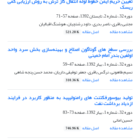
تعیین حریم ایمن خطوط لوله انتقال گاز ترش به روش ارزیابی کمی
ریسک
دوره 32، شماره 2، تابستان 1392، صفحه
57-71
مجتبی باقری، ناصر بدری، داود رشتچیان، هوشنگ اقبالیان
مشاهده مقاله
اصل مقاله
521.28 K
بررسی سطح های گوناگون اصلاح و بهینه‌سازی بخش سرد واحد
اولفین بندر امام خمینی
دوره 32، شماره 1، بهار 1392، صفحه
47-59
نسیم طاهونی، نرگس باقری، جعفر توفیقی داریان، محمد حسن پنجه شاهی
مشاهده مقاله
اصل مقاله
310.36 K
تولید بیوسورفکتنت های رامنولیپید به منظور کاربرد در فرایند
ازدیاد برداشت نفت
دوره 32، شماره 1، بهار 1392، صفحه
73-83
حسین امانی
مشاهده مقاله
اصل مقاله
746.96 K