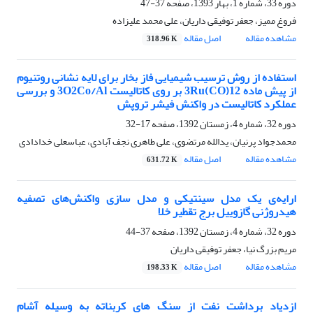
دوره 33، شماره 1، بهار 1393، صفحه
37-47
فروغ ممیز، جعفر توفیقی داریان، علی محمد علیزاده
مشاهده مقاله
اصل مقاله
318.96 K
استفاده از روش ترسیب شیمیایی فاز بخار برای لایه نشانی روتنیوم
از پیش ماده 12(CO)3Ru بر روی کاتالیست 3O2Co/Al و بررسی
عملکرد کاتالیست در واکنش فیشر تروپش
دوره 32، شماره 4، زمستان 1392، صفحه
17-32
محمدجواد پرنیان، یدالله مرتضوی، علی طاهری نجف آبادی، عباسعلی خدادادی
مشاهده مقاله
اصل مقاله
631.72 K
ارایه‌ی یک مدل سینتیکی و مدل‌ سازی واکنش‌های تصفیه
هیدروژنی گازوییل برج تقطیر خلا
دوره 32، شماره 4، زمستان 1392، صفحه
37-44
مریم بزرگ نیا، جعفر توفیقی داریان
مشاهده مقاله
اصل مقاله
198.33 K
ازدیاد برداشت نفت از سنگ های کربناته به وسیله آشام