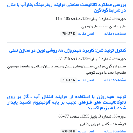
بررسی عملکرد کاتالیست صنعتی فرایند ریفرمینگ بخارآب با متان
در شرایط گوناگون
دوره 36، شماره 1، بهار 1396، صفحه
105-115
علی صابری مقدم، علی نوذری
مشاهده مقاله
اصل مقاله
784.77 K
کنترل تولید شن: کاربرد هیدروژل ها، روشی نوین در مخازن نفتی
دوره 36، شماره 1، بهار 1396، صفحه
215-227
سمیرا زرگری مرندی، محسن وفایی سفتی، مهسا باغبان صالحی، عاصفه موسوی
مقدم، احمد دادوند کوهی
مشاهده مقاله
اصل مقاله
716.17 K
تولید هیدروژن با استفاده از فرایند انتقال آب ـ گاز بر روی
نانوکاتالیست های فلزهای نجیب بر پایه آلومینیوم اکسید پایدار
شده با منیزیم اکسید
دوره 35، شماره 3، پاییز 1395، صفحه
77-86
فرشته مشکانی، مهران رضایی
مشاهده مقاله
اصل مقاله
638.88 K