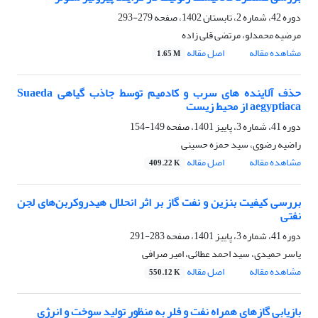
دوره 42، شماره 2، تابستان 1402، صفحه
279-293
مرضیه محمدلو، مرتضی قلی زاده
مشاهده مقاله
اصل مقاله
1.65 M
حذف آلاینده های سرب و کادمیم توسط جاذب گیاهی Suaeda
aegyptiaca از محیط زیست
دوره 41، شماره 3، پاییز 1401، صفحه
149-154
راضیه رضوی، سید حمزه حسینی
مشاهده مقاله
اصل مقاله
409.22 K
بررسی کیفیت بنزین و نفت گاز بر اثر انحلال هیدروکربن‌های لجن
نفتی
دوره 41، شماره 3، پاییز 1401، صفحه
283-291
یاسر حمیدی، سید احمد عطائی، امیر صرافی
مشاهده مقاله
اصل مقاله
550.12 K
بازیابی گازهای همراه نفت و فلر به منظور تولید سوخت و انرژی