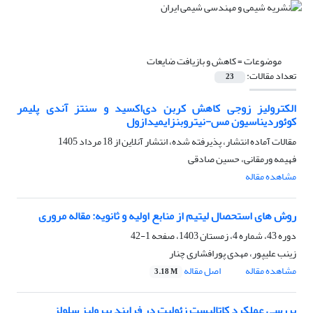
موضوعات =
کاهش و بازیافت ضایعات
تعداد مقالات:
23
الکترولیز زوجی کاهش کربن دی‌اکسید و سنتز آندی پلیمر
کوئوردیناسیون مس-نیتروبنزایمیدازول
مقالات آماده انتشار، پذیرفته شده، انتشار آنلاین از
18 مرداد 1405
فهیمه ورمقانی، حسین صادقی
مشاهده مقاله
روش های استحصال لیتیم از منابع اولیه و ثانویه: مقاله مروری
دوره 43، شماره 4، زمستان 1403، صفحه
1-42
زینب علیپور، مهدی پورافشاری چنار
مشاهده مقاله
اصل مقاله
3.18 M
بررسی عملکرد کاتالیست زئولیت در فرایند پیرولیز سلولز