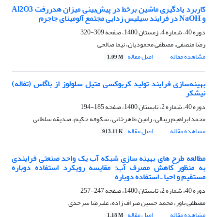
کاربرد یادگیری ماشین برخط در پیش‌بینی میزان هدررفت Al2O3
و NaOH در فرایند سیلیس زدایی مجتمع آلومینای جاجرم
دوره 40، شماره 4، زمستان 1400، صفحه
309-320
رضا منصفی، مصطفی محمودیان، نیما صالحی
مشاهده مقاله
اصل مقاله
1.09 M
بهینه‌سازی فرایند تولید کربوکسی متیل سلولوز از باگاس (تفاله)
نیشکر
دوره 40، شماره 2، تابستان 1400، صفحه
185-194
محمد ابراهیم زینالی، رامین طاهرخانی، شکوفه حکیم، صدیقه سلطانی
مشاهده مقاله
اصل مقاله
913.11 K
مطالعه طرح های بهینه سازی شبکه آب یک واحد صنعتی فرایندی
به منظور کاهش مصرف آب: مقایسه رویکرد استفاده دوباره
مستقیم و احیا ـ استفاده دوباره
دوره 40، شماره 2، تابستان 1400، صفحه
247-257
مصطفی باور، محمد حسین صراف زاده، علیرضا سرحدی
مشاهده مقاله
اصل مقاله
1.18 M