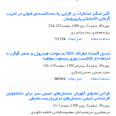
تأثیر منگنز استئارات بر کارایی یک ضداکسنده‌ی فنولی در تخریب
گرمایی-اکسایشی پلی‌پروپیلن
دوره 40، شماره 1، بهار 1400، صفحه
223-234
بهاره معتقدی، رضا جهانمردی
مشاهده مقاله
اصل مقاله
772.73 K
تبدیل آلاینده خطرناک H2S به سوخت هیدروژن و عنصر گوگرد با
استفاده از کاتالیست نوری بیسموت سولفید
دوره 39، شماره 4، زمستان 1399، صفحه
119-126
مجید غنیمتی، محسن لشگری
مشاهده مقاله
اصل مقاله
908.09 K
طراحی محتوای آموزش سنجش‌های شیمی سبز برای دانشجویان
کارشناسی شیمی: سنجش‌های جرمی و زیست‌محیطی
دوره 39، شماره 3، پاییز 1399، صفحه
1-13
مریم قنبری، مریم صباغان، معصومه قلخانی، فاطمه خالوندی