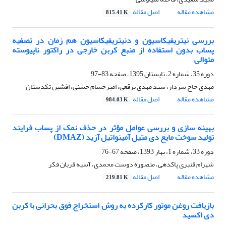
مشاهده مقاله
اصل مقاله
815.41 K
بررسی نیتریفیکاسیون و دنیتریفیکاسیون هم زمان در تصفیه
پساب بدون استفاده از منبع کربن خارجی در راکتور ناپیوسته
متوالی
دوره 35، شماره 2، تابستان 1395، صفحه
83-97
مهدی حاج سردار، سید مهدی برقعی، امیرحسام حسنی، افشین تکدستان
مشاهده مقاله
اصل مقاله
984.03 K
بهینه سازی و بررسی عوامل مؤثر در حذف نمک از پساب فرایند
تولید سوخت مایع دی متیل آمینواتیل آزید (DMAZ)
دوره 33، شماره 1، بهار 1393، صفحه
67-76
شهرام قنبری پاکدهی، منصوره دوست محمدی، آسیه قربان فکر
مشاهده مقاله
اصل مقاله
219.81 K
بازیافت روغن موتور کارکرده به روش استخراج فوق بحرانی با کربن
دی اکسید