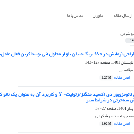
ارسال مقاله
داوران
تماس با ما
نو شیمی
14
راحی آزمایش در حذف رنگ متیلن بلو از محلول آبی توسط کربن فعال عامل
127-143
م قاسمی
اصل مقاله
1.27 M
ش سه‌جزئی در شرایط سبز
27-37
سمیعی، احمد میرشکرایی
اصل مقاله
1.02 M