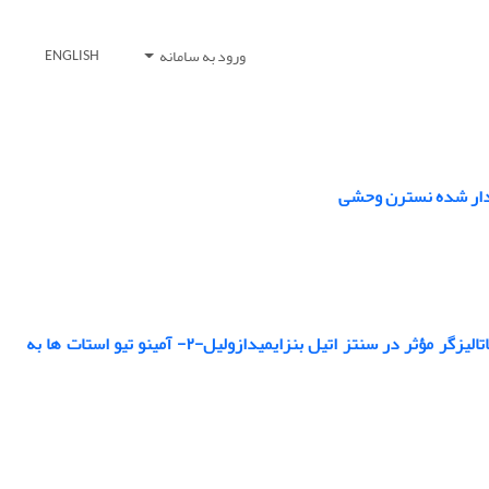
ورود به سامانه
ENGLISH
‌دار شده نسترن وحشی
تهیه و شناسایی نانومزوپور دی اکسید منگنز/زئولیت- Y و کاربرد آن به ‌عنوان یک نانو کاتالیزگر مؤثر در سنتز اتیل بنزایمیدازولیل-۲- آمینو تیو استات ها به