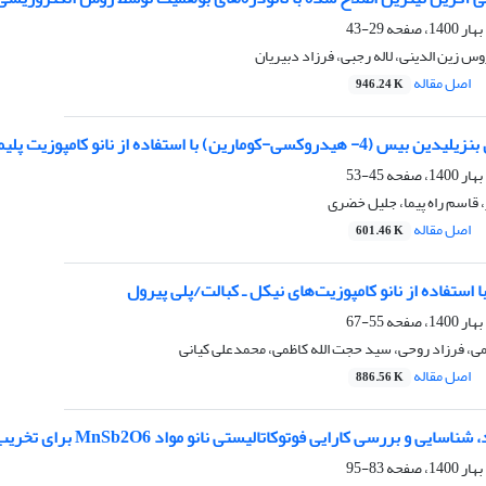
29-43
 زین الدینی، لاله رجبی، فرزاد دبیریان
اصل مقاله
946.24 K
ی-کومارین‌) با استفاده از نانو کامپوزیت پلیمری
45-53
قاسم راه پیما، جلیل خضری
اصل مقاله
601.46 K
 استفاده از نانو کامپوزیت‌های نیکل ـ کبالت/پلی پیرول
55-67
ی، فرزاد روحی، سید حجت الله کاظمی، محمدعلی کیانی
اصل مقاله
886.56 K
 بررسی کارایی فوتوکاتالیستی نانو مواد MnSb2O6 برای تخریب مالاشیت سبز زیر نور UVC
83-95