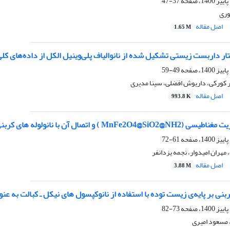
37-47
نوری
اصل مقاله
1.65 M
ر داربست زیستی تشکیل شده از نانوالیاف پلی‌وینیل الکل از داده‌های کل
49-59
یر کورکی، داریوش افضلی، سینا مدیری
اصل مقاله
993.8 K
با نانولوله های کربنی چند دیواره آسیل دار شده و شناسایی آن
61-72
 مهران امیدوار، نجمه یزدانفر
اصل مقاله
3.88 M
ربنی بر پایه‌ی زیست توده با استفاده از نانوکپسول های نیکل ـ کبالت به عن
73-82
مسعود امیری