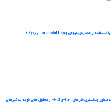
بررسی نانوذره های مغناطیسی پوشش داده شده با SBA-15 و گروه های عاملی آمین دار به منظور جداسازی فلزهای Cr4+و Fe3+ از محلول های آلوده به فلزهای