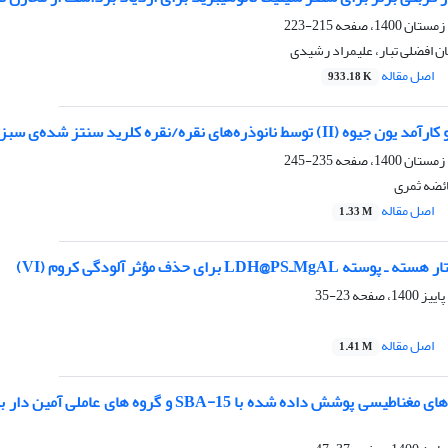
215-223
ن افضلی تبار، علیمراد رشیدی
اصل مقاله
933.18 K
 کلرید سنتز شده‌ی سبز با استفاده از عصاره‌ی میوه‌ی جم (Syzygium cumini L.)
235-245
ائضه ثمری
اصل مقاله
1.33 M
MـLDH@PS برای حذف مؤثر آلودگی کروم (VI)
23-35
اصل مقاله
1.41 M