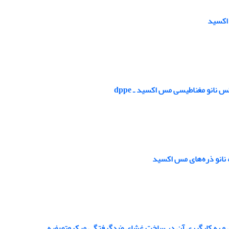
 اکسید
نانو مغناطیسی مس اکسید ـ dppe
یسی و به کارگیری آن در ساخت غشای ضدگرفتگی میکروتصفیه