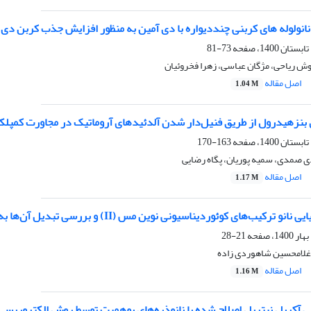
انولوله های کربنی چنددیواره با دی آمین به منظور افزایش جذب کربن دی
73-81
ش ریاحی، مژگان عباسی، زهرا فخروئیان
اصل مقاله
1.04 M
نزهیدرول از طریق فنیل‌دار شدن‌‌ آلدئیدهای آروماتیک در مجاورت کمپلکس 
163-170
 صمدی، سمیه پوریان، پگاه رضایی
اصل مقاله
1.17 M
ب‌های کوئوردیناسیونی نوین مس (II) و بررسی تبدیل آن‌ها به نانو ذره‌های مس اکسید
21-28
 غلامحسین شاهوردی زاده
اصل مقاله
1.16 M
 پلی آکریل نیتریل اصلاح شده با نانوذره‌های بوهمیت توسط روش الکترور