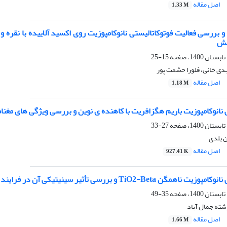
اصل مقاله
1.33 M
 بررسی فعالیت فوتوکاتالیستی نانوکامپوزیت روی اکسید آلاییده با نقره و
فش
15-25
دی خانی، فلورا حشمت پور
اصل مقاله
1.18 M
نانوکامپوزیت باریم هگزافریت با کاهنده ی نوین و بررسی ویژگی های مغنا
27-33
ن بلدی
اصل مقاله
927.41 K
و بررسی تأثیر سینیتیکی آن در فرایند تخریب فوتوکاتالیستی کنگو قرمز
35-49
شته جمال آباد
اصل مقاله
1.66 M