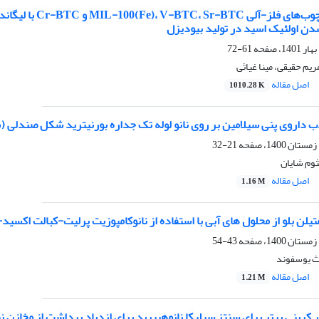
دن اولئیک اسید در تولید بیودیزل
61-72
یم حقیقی، مینا غیاثی
اصل مقاله
1010.28 K
 داروی پنی سیلامین بر روی نانو لوله تک جداره بورنیترید شکل صندلی (۵،۵)
21-32
ثوم شایان
اصل مقاله
1.16 M
لن بلو از محلول های آبی با استفاده از نانوکامپوزیت پرلیت-کبالت اکسی
43-54
ث یوسفوند
اصل مقاله
1.21 M
ر کربنی برتر برای سنتز سیلیکا نانوهیبرید برای ازدیاد برداشت از مخازن 