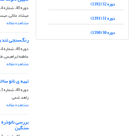
دوره 32 (1392)
دوره 40، شماره 4، زمستان 1400، صفحه
مهشاد علائی، مهسا
دوره 31 (1391)
مشاهده مقاله
دوره 30 (1390)
رنگ‌سنجی تند و کارآمد یون جیوه (II) توسط نانوذره‌های نقره/نقره
دوره 40، شماره 4، زمستان 1400، صفحه
عاطفه ابراهیمی، ف
مشاهده مقاله
تهیه ی نانو ساختار هسته ـ پوسته gAL
دوره 40، شماره 3، پاییز 1400، صفحه
زاهد شمی
مشاهده مقاله
سنگین