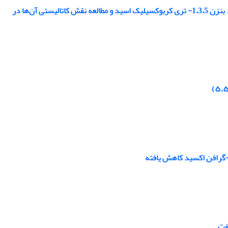
سنتز برخی چارچوب‌های فلز-آلی MIL-100(Fe)، V-BTC، Sr-BTC و Cr-BTC با لیگاند بنزن 1،3،5- تری کربوکسیلیک اسید و مطالعه نقش کاتالیستی آن‌ها در
د-گرافن اکسید کاهش یافته
نفت