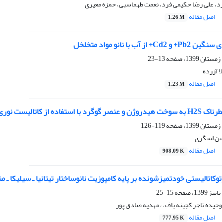
رد، علی رضا حکیمی فرد، نعمت طهماسبی، حمزه معیری
اصل مقاله
1.26 M
 آب با نانو مواد متخلخل
13-23
 آزرده
اصل مقاله
1.23 M
 کاتالیست نوری بیسموت سولفید
119-126
سن لشگری
اصل مقاله
908.09 K
اتالیستی خودتمیزشونده بر پایه کامپوزیت نانوساختار تیتانیا ـ سیلیکا ـ م
15-25
وحیده تاجر کجینه باف، ، مهدیه صادق پور
اصل مقاله
777.95 K