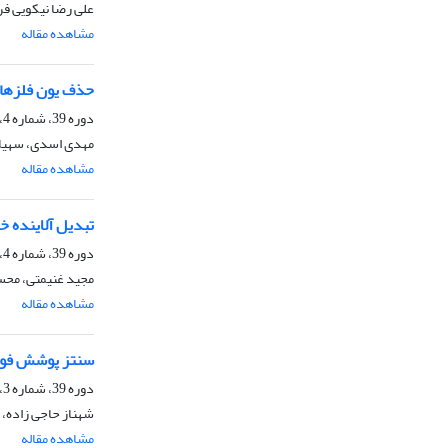
علی رضا نیکویی ف
مشاهده مقاله
حذف یون فلزهای سنگین Pb2+ و Cd2+ از
دوره 39، شماره 4، زمستان 1399، صفحه
مهدی اسدی، سهیلا
مشاهده مقاله
تبدیل آلاینده خطرناک H2S به سوخت هیدروژن و عنصر گوگرد با استفاده از
دوره 39، شماره 4، زمستان 1399، صفحه
مجید غنیمتی، مح
مشاهده مقاله
سنتز پوشش فوتوک
دوره 39، شماره 3، پاییز 1399، صفحه
شهناز حاجی زاده، 
مشاهده مقاله