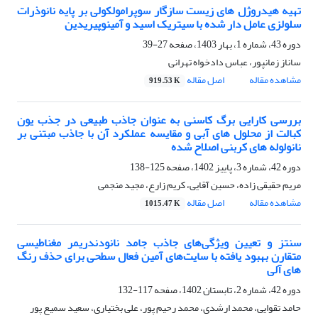
تهیه هیدروژل های زیست سازگار سوپرامولکولی بر پایه نانوذرات
سلولزی عامل دار شده با سیتریک اسید و آمینوپیریدین
دوره 43، شماره 1، بهار 1403، صفحه
27-39
ساناز زمانپور، عباس دادخواه تهرانی
مشاهده مقاله
اصل مقاله
919.53 K
بررسی کارایی برگ کاسنی به عنوان جاذب طبیعی در جذب یون
کبالت از محلول های آبی و مقایسه عملکرد آن با جاذب مبتنی بر
نانولوله های کربنی اصلاح شده
دوره 42، شماره 3، پاییز 1402، صفحه
125-138
مریم حقیقی زاده، حسین آقایی، کریم زارع، مجید منجمی
مشاهده مقاله
اصل مقاله
1015.47 K
سنتز و تعیین ویژگی‌های جاذب جامد نانودندریمر مغناطیسی
متقارن بهبود یافته با سایت‌های آمین فعال سطحی برای حذف رنگ
های آلی
دوره 42، شماره 2، تابستان 1402، صفحه
117-132
حامد تقوایی، محمد ارشدی، محمد رحیم پور، علی بختیاری، سعید سمیع پور