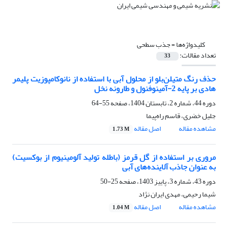
کلیدواژه‌ها =
جذب سطحی
تعداد مقالات:
33
حذف رنگ متیلن‌بلو از محلول آبی با استفاده از نانوکامپوزیت پلیمر
هادی بر پایه 2-آمینوفنول و طارونه‌ نخل
دوره 44، شماره 2، تابستان 1404، صفحه
55-64
جلیل خضری، قاسم راه‌پیما
مشاهده مقاله
اصل مقاله
1.73 M
مروری بر استفاده از گل قرمز (باطله تولید آلومینیوم از بوکسیت)
به عنوان جاذب آلاینده‌های آبی
دوره 43، شماره 3، پاییز 1403، صفحه
25-50
شیما رحیمی، مهدی ایران نژاد
مشاهده مقاله
اصل مقاله
1.04 M