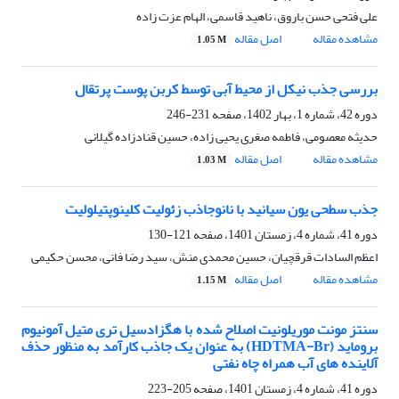
علی فتحی حسن باروق، ناهید قاسمی، الهام عزت زاده
مشاهده مقاله
اصل مقاله
1.05 M
بررسی جذب نیکل از محیط آبی توسط کربن پوست پرتقال
دوره 42، شماره 1، بهار 1402، صفحه
231-246
حدیثه معصومی، فاطمه صغری یحیی زاده، حسین قنادزاده گیلانی
مشاهده مقاله
اصل مقاله
1.03 M
جذب سطحی یون سیانید با نانوجاذب زئولیت کلینوپتیلولیت
دوره 41، شماره 4، زمستان 1401، صفحه
121-130
اعظم السادات قرقچیان، حسین محمدی منش، سید رضا فانی، محسن حکیمی
مشاهده مقاله
اصل مقاله
1.15 M
سنتز مونت موریلونیت اصلاح شده با هگزادسیل تری متیل آمونیوم
بروماید (HDTMA-Br) به عنوان یک جاذب کارآمد به منظور حذف
آلاینده های آب همراه چاه نفتی
دوره 41، شماره 4، زمستان 1401، صفحه
205-223