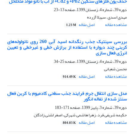
حذف یون فلزهای سنگین Pb2+ و Cd2+ از آب با نانو مواد متخلخل
دوره 39، شماره 4، زمستان 1399، صفحه
13-23
مهدی اسدی، سهیلا آزرده
مشاهده مقاله
اصل مقاله
1.23 M
بررسی سینتیک جذب رنگدانه اسید آبی 260 روی نانولوله‌های
کربنی چند دیواره با استفاده از برازش خطی و غیرخطی و تعیین
انرژی فعال سازی
دوره 39، شماره 4، زمستان 1399، صفحه
25-34
محسن شعبانی
مشاهده مقاله
اصل مقاله
914.49 K
مدل سازی انتقال جرم فرایند جذب سطحی کادمیوم با کربن فعال
سنتز شده از تفاله انگور
دوره 39، شماره 3، پاییز 1399، صفحه
171-183
حکیمه شریفی فرد، زهرا هاشمی شهرکی، اصغر لشنی زادگان
مشاهده مقاله
اصل مقاله
804.03 K