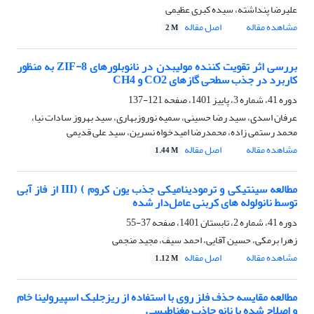
علیرضا پنداشته، سیده کبری عظیمی
مشاهده مقاله
اصل مقاله
2 M
بررسی اثر تقویت کننده مولیبدن در نانوبلورهای ZIF-8 به منظور
کاربرد در جذب سطحی گازهای CO2 و CH4
دوره 41، شماره 3، پاییز 1401، صفحه
121-137
عرفان اسدی، سید رضا حسینی، سمیه نوروزبهاری، سید بهروز سادات نیا،
محمد رستمی زاده، محمدرضا امیدخواه نسرین، سید علی قدیمی
مشاهده مقاله
اصل مقاله
1.44 M
مطالعه سینتیکی و ترمودینامیکی جذب یون کروم ) (III از فاز آبی
توسط نانولوله های کربنی عامل‌دار شده
دوره 41، شماره 2، تابستان 1401، صفحه
37-55
زهرا برمکی، حسین آقایی، احمد سیف، مجید منجمی
مشاهده مقاله
اصل مقاله
1.12 M
مطالعه مقایسه حذف فلز روی با استفاده از ریزجلبک اسپیرولینا خام
و اصلاح شده با نانو جاذب مغناطیسی