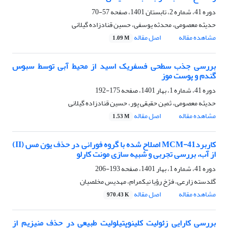
دوره 41، شماره 2، تابستان 1401، صفحه
57-70
حدیثه معصومی، محدثه یوسفی، حسین قنادزاده گیلانی
مشاهده مقاله
اصل مقاله
1.09 M
بررسی جذب سطحی فسفریک اسید از محیط آبی توسط سبوس
گندم و پوست موز
دوره 41، شماره 1، بهار 1401، صفحه
175-192
حدیثه معصومی، ثمین حقیقی پور، حسین قنادزاده گیلانی
مشاهده مقاله
اصل مقاله
1.53 M
کاربردMCM-41 اصلاح شده با گروه فورانی در حذف یون مس (II)
از آب، بررسی تجربی و شبیه سازی مونت کارلو
دوره 41، شماره 1، بهار 1401، صفحه
193-206
گلدسته زارعی، فرّخ رؤیا نیکمرام، مهدیس مخلصیان
مشاهده مقاله
اصل مقاله
970.43 K
بررسی کارایی زئولیت کلینوپتیلولیت طبیعی در حذف منیزیم از