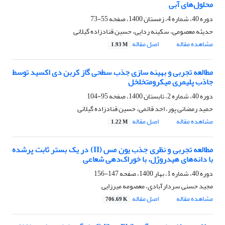
محلول‌های آبی
دوره 40، شماره 4، زمستان 1400، صفحه
55-73
حدیثه معصومی، سکینه ردایی، حسین قنادزاده گیلانی
مشاهده مقاله
اصل مقاله
1.93 M
مطالعه تجربی و بهینه‏ سازی جذب سطحی گاز کربن دی اکسید توسط
جاذب پلیمری میکرومتخلخل
دوره 40، شماره 2، تابستان 1400، صفحه
95-104
حمید رمضانی پور، احد قائمی، حسین قنادزاده گیلانی
مشاهده مقاله
اصل مقاله
1.22 M
مطالعه تجربی و نظری جذب یون مس (II) در یک بستر ثابت پرشده
با دانه‌های هیدروژل، با خوراک‌دهی شعاعی
دوره 40، شماره 1، بهار 1400، صفحه
147-156
مجید حسنی سردارآبادی، معصومه میرزایی
مشاهده مقاله
اصل مقاله
706.69 K