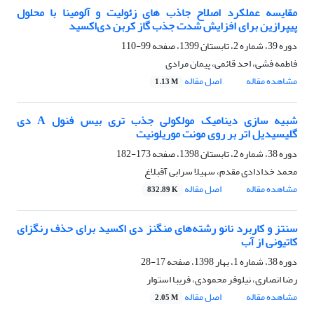
مقایسه عملکرد اصلاح جاذب‏ های زئولیت و آلومینا با محلول
پیپرازین برای افزایش شدت جذب گاز کربن دی‌اکسید
دوره 39، شماره 2، تابستان 1399، صفحه
99-110
فاطمه فشی، احد قائمی، پیمان مرادی
مشاهده مقاله
اصل مقاله
1.13 M
شبیه سازی دینامیک مولکولی جذب تری بیس فنول A دی
گلیسیدیل اتر بر روی مونت موریلونیت
دوره 38، شماره 2، تابستان 1398، صفحه
173-182
محمد خدادادی مقدم، سهیلا سرابی آقبلاغ
مشاهده مقاله
اصل مقاله
832.89 K
سنتز و کاربرد نانو رشته‌های منگنز دی اکسید برای حذف رنگزای
کاتیونی از آب
دوره 38، شماره 1، بهار 1398، صفحه
17-28
رضا انصاری، نیلوفر محمودی، فریبا استوار
مشاهده مقاله
اصل مقاله
2.05 M